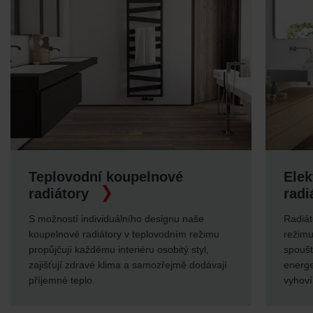
Teplovodní koupelnové
Elek
radiátory
radi
S možností individuálního designu naše
Radiát
koupelnové radiátory v teplovodním režimu
režimu
propůjčují každému interiéru osobitý styl,
spoušt
zajišťují zdravé klima a samozřejmě dodávají
energe
příjemné teplo.
vyhoví