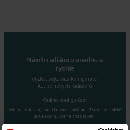
Návrh radiátoru snadno a
rychle
Vyzkoušejte náš konfigurátor
koupelnových radiátorů
Online konfigurátor
Vyberte si design, barvu i rozměr radiátoru. Získáte technické
údaje i cenu. Včetně příslušenství.