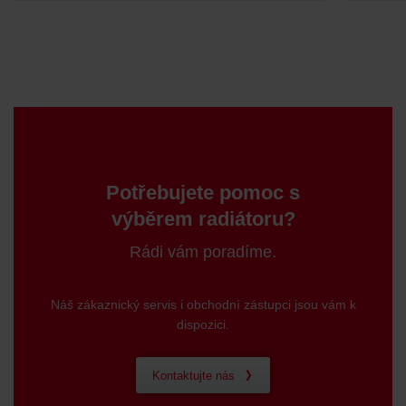
Zehnder Group Schweiz AG: Datenschutz
Zehnder Polska Sp. z o.o.: Oświadczenie o ochronie
danych Zehnder
Zehnder Group UK Limited: Privacy Policy
Potřebujete pomoc s
výběrem radiátoru?
Rádi vám poradíme.
Náš zákaznický servis i obchodní zástupci jsou vám k
dispozici.
Kontaktujte nás