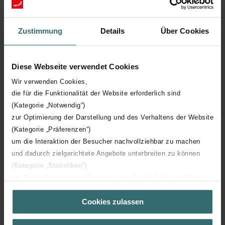
Přejít na konfigurátor
Zustimmung
Details
Über Cookies
Diese Webseite verwendet Cookies
Wir verwenden Cookies,
die für die Funktionalität der Website erforderlich sind
(Kategorie „Notwendig“)
zur Optimierung der Darstellung und des Verhaltens der Website
(Kategorie „Präferenzen“)
um die Interaktion der Besucher nachvollziehbar zu machen
und dadurch zielgerichtete Angebote unterbreiten zu können
(Kategorie „Statistiken“)
zur Einbindung weiterer Dienste wie z.B. YouTube oder Bing
(Kategorie „Marketing“)
Cookies zulassen
Über „Details zeigen“ bzw. die Datenschutzerklärung erhalten
Sie weitere Informationen. Durch die Auswahl der Kategorie
Ke stažení
nehmen Sie die jeweiligen Cookies an oder lehnen sie ab. Bei