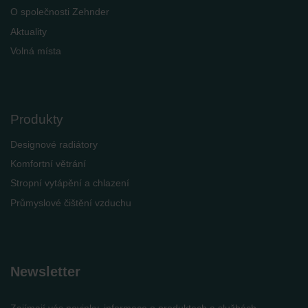
O společnosti Zehnder
Aktuality
Volná místa
Produkty
Designové radiátory
Komfortní větrání
Stropní vytápění a chlazení
Průmyslové čištění vzduchu
Newsletter
Zajímají vás novinky, informace o produktech a službách,