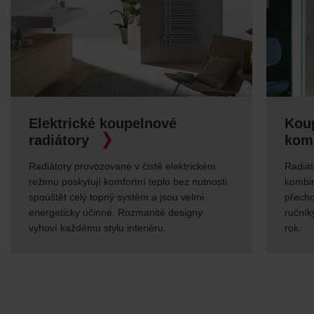
é koupelnové
Koupelnové radiát
kombinovaný prov
ozované v čistě elektrickém
Radiátory do koupelen urče
í komfortní teplo bez nutnosti
kombinovaný provoz jsou o
topný systém a jsou velmi
přechodném období. Zajistí
inné. Rozmanité designy
ručníky a potřebné teplo v 
stylu interiéru.
rok.