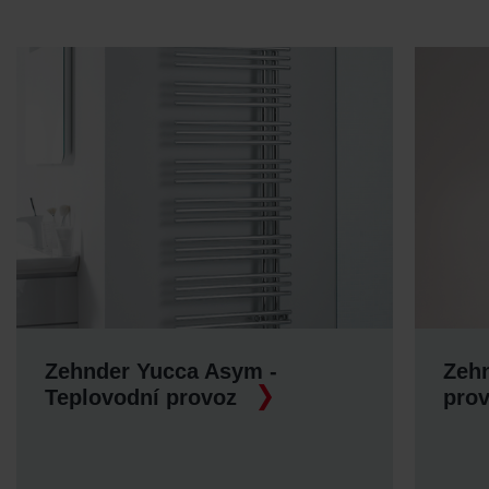
 Yucca Asym -
Zehnder Yucca - 
ní provoz
provoz