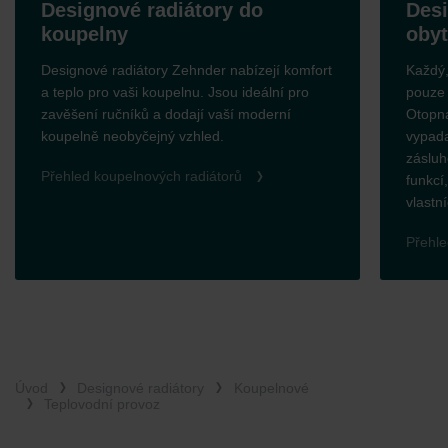
 radiátory do
Designové radiáto
obytné prostory
átory Zehnder nabízejí komfort
Každý, kdo zařizuje dům či b
i koupelnu. Jsou ideální pro
pouze praktičností, ale tak
ků a dodají vaší moderní
Otopná tělesa Zehnder doka
čejný vzhled.
vypadat teplo v indiviuální 
zásluhou množství tvarů, ba
lnových radiátorů
funkcí, které inspirují: návrh
vlastních preferencí - bez 
Přehled bytových radiátorů
Úvod
Designové radiátory
Koupelnové
Teplovodní provoz