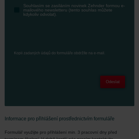
Souhlasím se zasíláním novinek Zehnder formou e-
mailového newsletteru (tento souhlas můžete
kdykoliv odvolat).
Kopii zadaných údajů do formuláře obdržíte na e-mail.
Odeslat
Informace pro přihlášení prostřednictvím formuláře
Formulář využijte pro přihlášení min. 3 pracovní dny před
termínem školení. V době kratší nás prosím kontaktujte