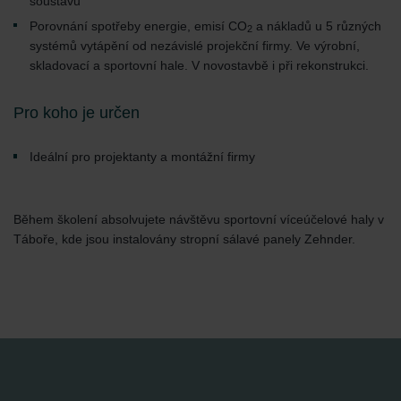
soustavu
Porovnání spotřeby energie, emisí CO
a nákladů u 5 různých
2
systémů vytápění od nezávislé projekční firmy. Ve výrobní,
skladovací a sportovní hale. V novostavbě i při rekonstrukci.
Pro koho je určen
Ideální pro projektanty a montážní firmy
Během školení absolvujete návštěvu sportovní víceúčelové haly v
Táboře, kde jsou instalovány stropní sálavé panely Zehnder.