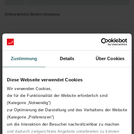
Změna termínu školení vyhrazena.
Možnosti přihlášení
Zaregistrujte se na školení prostřednictvím formuláře. S dotazy
nebo pro podrobnější informace nás můžete kontaktovat na e-
Zustimmung
Details
Über Cookies
mailu
skoleni@zehnder.cz
či telefonu
+420 704 973 826
.
Omezená kapacita účastníků na jednotlivých školeních.
Diese Webseite verwendet Cookies
Wir verwenden Cookies,
die für die Funktionalität der Website erforderlich sind
Registrační formulář pro přihlášení na školení
(Kategorie „Notwendig“)
zur Optimierung der Darstellung und des Verhaltens der Website
(Kategorie „Präferenzen“)
um die Interaktion der Besucher nachvollziehbar zu machen
Registrační formulář
und dadurch zielgerichtete Angebote unterbreiten zu können