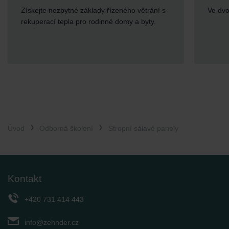
Ve dvou verzích dle zaměření.
Úvod
Odborná školení
Stropní sálavé panely
Kontakt
+420 731 414 443
info@zehnder.cz