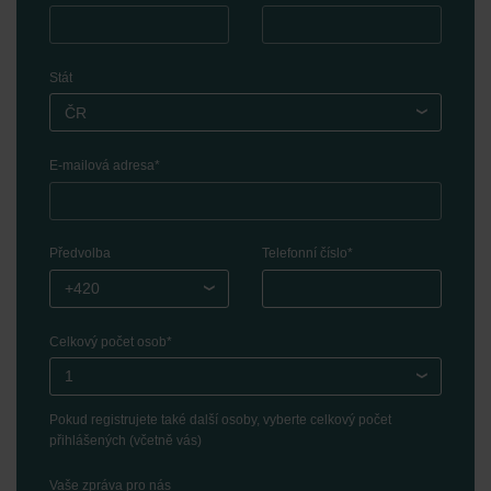
Zehnder Group Ibérica SAU: Política de privacidad
Zehnder Group Italia S.r.l.: Privacy
Zehnder Group İç Mekan İklimlendirme Sanayi ve Ticaret
Stát
Limitet Şirketi: Web Sitesi Çerezleri
Zehnder Group Nederland bv: Privacyverklaringen
ČR
Zehnder Group Sales International: Privacy Policy
Zehnder Group Schweiz AG: Datenschutz
E-mailová adresa
*
Zehnder Polska Sp. z o.o.: Oświadczenie o ochronie
danych Zehnder
Zehnder Group UK Limited: Privacy Policy
Předvolba
Telefonní číslo
*
+420
Celkový počet osob
*
1
Pokud registrujete také další osoby, vyberte celkový počet
přihlášených (včetně vás)
Vaše zpráva pro nás