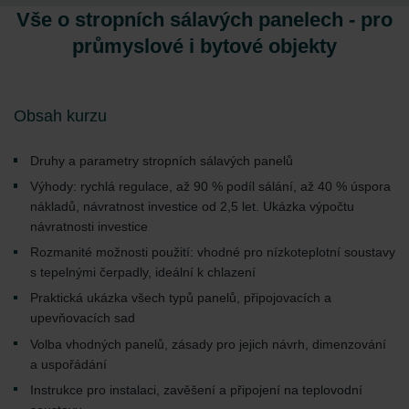
Vše o stropních sálavých panelech - pro
průmyslové i bytové objekty
Obsah kurzu
Druhy a parametry stropních sálavých panelů
Výhody: rychlá regulace, až 90 % podíl sálání, až 40 % úspora
nákladů, návratnost investice od 2,5 let. Ukázka výpočtu
návratnosti investice
Rozmanité možnosti použití: vhodné pro nízkoteplotní soustavy
s tepelnými čerpadly, ideální k chlazení
Praktická ukázka všech typů panelů, připojovacích a
upevňovacích sad
Volba vhodných panelů, zásady pro jejich návrh, dimenzování
a uspořádání
Instrukce pro instalaci, zavěšení a připojení na teplovodní