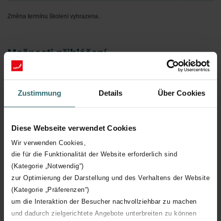
Změna termínu školení vyhrazena.
Možnosti přihlášení
Zaregistrujte se na školení prostřednictvím formuláře. S dotazy
nebo pro podrobnější informace nás můžete kontaktovat na e-
Zustimmung
Details
Über Cookies
mailu
skoleni@zehnder.cz
či telefonu
+420 704 973 826
.
Omezená kapacita účastníků na jednotlivých školeních.
Diese Webseite verwendet Cookies
Wir verwenden Cookies,
die für die Funktionalität der Website erforderlich sind
Registrační formulář pro přihlášení na školení
(Kategorie „Notwendig“)
zur Optimierung der Darstellung und des Verhaltens der Website
(Kategorie „Präferenzen“)
um die Interaktion der Besucher nachvollziehbar zu machen
Registrační formulář
und dadurch zielgerichtete Angebote unterbreiten zu können