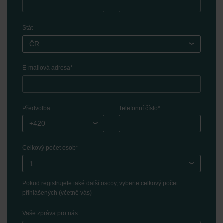
Zehnder Group Ibérica SAU: Política de privacidad
Zehnder Group Italia S.r.l.: Privacy
Zehnder Group İç Mekan İklimlendirme Sanayi ve Ticaret
Stát
Limitet Şirketi: Web Sitesi Çerezleri
ČR
Zehnder Group Nederland bv: Privacyverklaringen
Zehnder Group Sales International: Privacy Policy
E-mailová adresa
*
Zehnder Group Schweiz AG: Datenschutz
Zehnder Polska Sp. z o.o.: Oświadczenie o ochronie
danych Zehnder
Zehnder Group UK Limited: Privacy Policy
Předvolba
Telefonní číslo
*
+420
Celkový počet osob
*
1
Pokud registrujete také další osoby, vyberte celkový počet
přihlášených (včetně vás)
Vaše zpráva pro nás