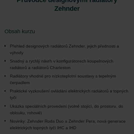
Zehnder
Obsah kurzu
Přehled designových radiátorů Zehnder, jejich přednosti a
výhody
Snadný a rychlý návrh v konfigurátorech koupelnových
radiátorů a radiátorů Charleston
Radiátory vhodné pro nízkoteplotní soustavy s tepelným
čerpadlem
Praktické vyzkoušení ovládání elektrických radiátorů a topných
tyčí
Ukázka speciálních provedení (volně stojící, do prostoru, do
oblouku, rohové)
Novinky: Zehnder Roda Duo a Zehnder Pera, nová generace
elektrických topných tyčí IHC a IHD