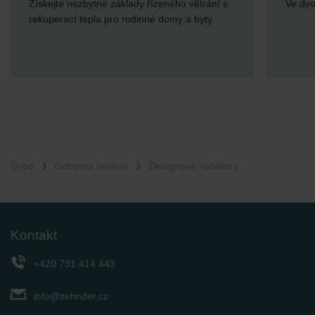
Získejte nezbytné základy řízeného větrání s
Ve dvo
rekuperací tepla pro rodinné domy a byty.
Úvod
Odborná školení
Designové radiátory
Kontakt
+420 731 414 443
info@zehnder.cz