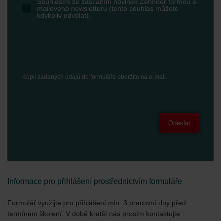
Souhlasím se zasíláním novinek Zehnder formou e-
mailového newsletteru (tento souhlas můžete
kdykoliv odvolat).
Kopii zadaných údajů do formuláře obdržíte na e-mail.
Odeslat
Informace pro přihlášení prostřednictvím formuláře
Formulář využijte pro přihlášení min. 3 pracovní dny před
termínem školení. V době kratší nás prosím kontaktujte