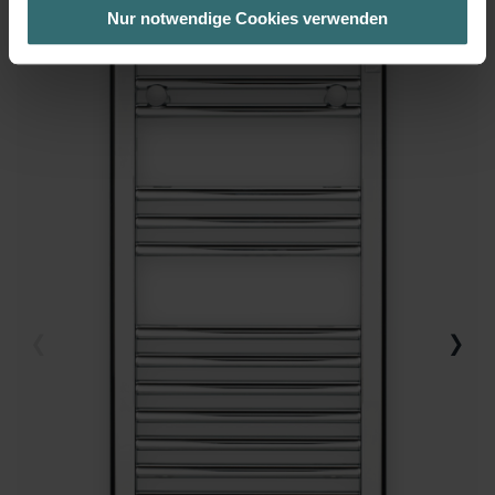
bestmögliche Nutzererfahrung zu ermöglichen und Ihnen
Nur notwendige Cookies verwenden
maßgeschneiderte Informationen basierend auf Ihren Interessen
zur Verfügung zu stellen. Alle Einwilligungen können Sie
selbstverständlich über einen Link in der Datenschutzerklärung
widerrufen.
Datenschutzerklärung der Zehnder Group
Zehnder Group AG: Data Privacy
Zehnder Group België nv/sa: Déclarations de confidentialité
Zehnder Group Czech Republic s.r.o.: Zásady ochrany
osobních údajů
Zehnder Group France: Protection des données
Zehnder Group Ibérica SAU: Política de privacidad
Zehnder Group Italia S.r.l.: Privacy
Zehnder Group İç Mekan İklimlendirme Sanayi ve Ticaret
Limitet Şirketi: Web Sitesi Çerezleri
Zehnder Group Nederland bv: Privacyverklaringen
Zehnder Group Sales International: Privacy Policy
Zehnder Group Schweiz AG: Datenschutz
Zehnder Polska Sp. z o.o.: Oświadczenie o ochronie