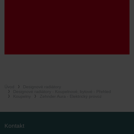
Úvod
Designové radiátory
Designové radiátory - Koupelnové, bytové - Přehled
Koupelny
Zehnder Aura - Elektrický provoz
Kontakt