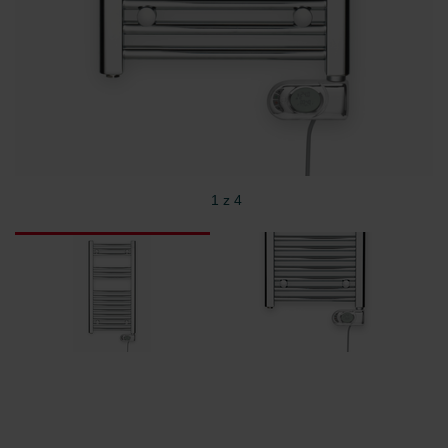
danych Zehnder
Zehnder Group UK Limited: Privacy Policy
1 z 4