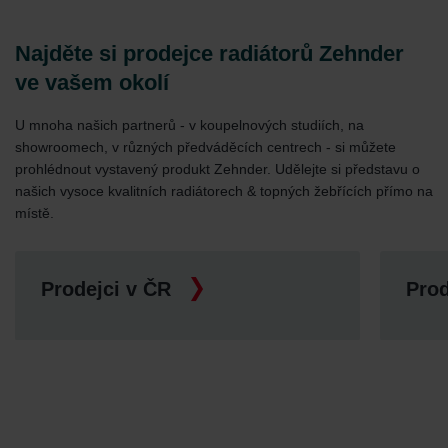
Najděte si prodejce radiátorů Zehnder
ve vašem okolí
U mnoha našich partnerů - v koupelnových studiích, na
showroomech, v různých předváděcích centrech - si můžete
prohlédnout vystavený produkt Zehnder. Udělejte si představu o
našich vysoce kvalitních radiátorech & topných žebřících přímo na
místě.
Prodejci v ČR
Prod