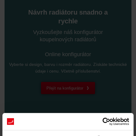
Návrh radiátoru snadno a
rychle
Vyzkoušejte náš konfigurátor
koupelnových radiátorů
Online konfigurátor
Vyberte si design, barvu i rozměr radiátoru. Získáte technické
údaje i cenu. Včetně příslušenství.
Přejít na konfigurátor