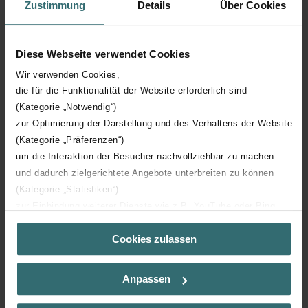
Zustimmung
Details
Über Cookies
Diese Webseite verwendet Cookies
Wir verwenden Cookies,
die für die Funktionalität der Website erforderlich sind
(Kategorie „Notwendig“)
zur Optimierung der Darstellung und des Verhaltens der Website
(Kategorie „Präferenzen“)
um die Interaktion der Besucher nachvollziehbar zu machen
und dadurch zielgerichtete Angebote unterbreiten zu können
(Kategorie „Statistiken“)
Ke stažení
zur Einbindung weiterer Dienste wie z.B. YouTube oder Bing
loading...
(Kategorie „Marketing“)
Cookies zulassen
Über „Details zeigen“ bzw. die Datenschutzerklärung erhalten
Sie weitere Informationen. Durch die Auswahl der Kategorie
nehmen Sie die jeweiligen Cookies an oder lehnen sie ab. Bei
Anpassen
der Auswahl von „Statistiken“ willigen Sie ein, dass wir Ihren
Besuchsverlauf auf unserer Website verwenden, um Ihnen die