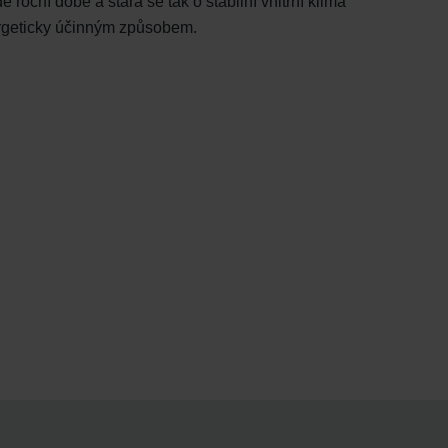
roční době a stará se tak o stabilní vnitřní klima
nergeticky účinným způsobem.