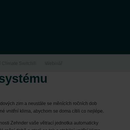
í Climate Switch®
Webinář
 systému
edových zim a neustále se měnících ročních dob
né vnitřní klima, abychom se doma cítili co nejlépe.
osti Zehnder vaše větrací jednotka automaticky