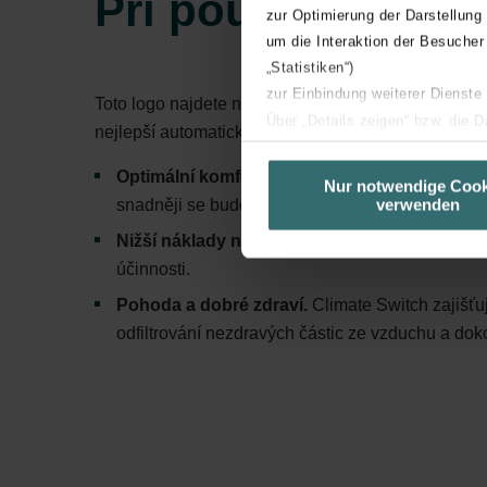
Při použití Clima
zur Optimierung der Darstellung
um die Interaktion der Besucher
„Statistiken“)
zur Einbindung weiterer Dienste
Toto logo najdete na každé jednotce ComfoAir Q a můž
Über „Details zeigen“ bzw. die 
nejlepší automaticky regulované vnitřní klima – bez 
die jeweiligen Cookies an oder l
Optimální komfort a lepší kvalita vzduchu v in
unserer Website verwenden, um 
Nur notwendige Cook
snadněji se budete soustředit a budete v lepší n
verwenden
basierend auf Ihren Interessen z
Datenschutzerklärung widerrufen
Nižší náklady na energie.
Rekuperace tepla, ch
účinnosti.
Datenschutzerklärung der Zeh
Pohoda a dobré zdraví.
Climate Switch zajišťu
Zehnder Group AG: Data Priva
odfiltrování nezdravých částic ze vzduchu a do
Zehnder Group België nv/sa: Dé
Zehnder Group Czech Republic
Zehnder Group France: Protec
Zehnder Group Ibérica SAU: Po
Zehnder Group Italia S.r.l.: Pr