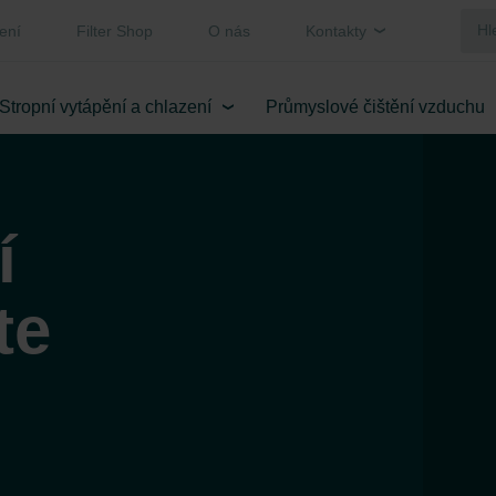
ení
Filter Shop
O nás
Kontakty
Stropní vytápění a chlazení
Průmyslové čištění vzduchu
í
te