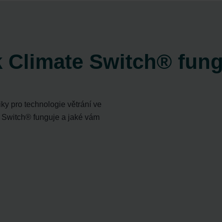
ndirme Sanayi ve Ticaret Limitet Şirketi: Web Sitesi Çerezleri
Privacyverklaringen
onal: Privacy Policy
atenschutz
świadczenie o ochronie danych Zehnder
 Climate Switch® fung
ivacy Policy
ky pro technologie větrání ve
e Switch® funguje a jaké vám