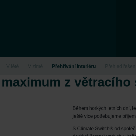
V létě
V zimě
Přehřívání interiéru
Přehled řešen
e maximum z větracího
Během horkých letních dní, l
ještě více potřebujeme příjem
S Climate Switch® od společn