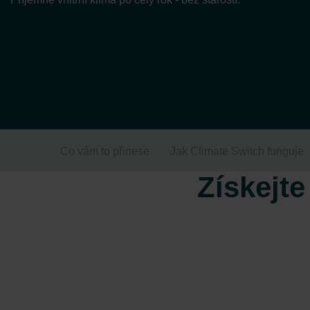
Co vám to přinese
Jak Climate Switch funguje
Získejt