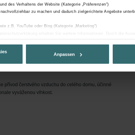
te Switch®
 und des Verhaltens der Website (Kategorie „Präferenzen“)
 nachvollziehbar zu machen und dadurch zielgerichtete Angebote unterb
 wie z.B. YouTube oder Bing (Kategorie „Marketing“)
ete si být jisti, že budete mít po celý rok k dispozici to
Datenschutzerklärung erhalten Sie weitere Informationen. Durch die Aus
starostí.
ehnen sie ab. Bei der Auswahl von „Statistiken“ willigen Sie ein, dass w
teriéru.
Pocítíte ten rozdíl! Budete mít více energie,
Ihnen die bestmögliche Nutzererfahrung zu ermöglichen und Ihnen maß
ies
Anpassen
áladě.
ur Verfügung zu stellen. Alle Einwilligungen können Sie selbstverständli
.
ladu a vlhkosti má vysokou úroveň energetické
nder Group
je přívod čerstvého vzduchu do celého domu, účinné
cy
konale vyváženou vlhkost.
clarations de confidentialité
 s.r.o.: Zásady ochrany osobních údajů
tion des données
lítica de privacidad
ivacy