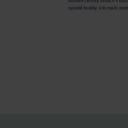
dodává čerstvý vzduch v každé 
vysoké kvality, a to navíc e