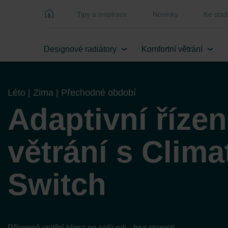
Tipy a inspirace
Novinky
Ke staž
Designové radiátory
Komfortní větrání
Léto | Zima | Přechodné období
Adaptivní řízen
větrání s Clima
Switch
Příjemné vnitřní klima po celý rok - bez starostí.