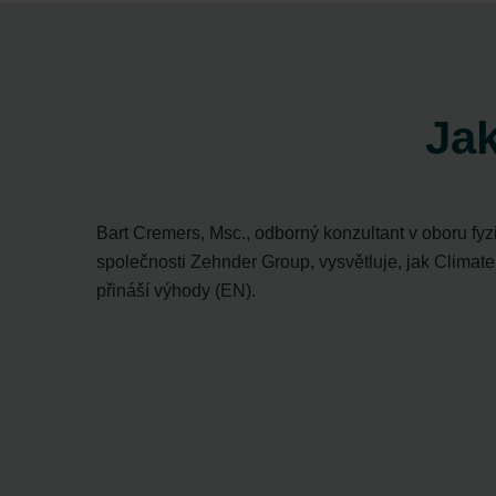
Zehnder Group İç Mekan İklimle
Zehnder Group Nederland bv: 
Zehnder Group Sales Internati
Zehnder Group Schweiz AG: D
Zehnder Polska Sp. z o.o.: O
Jak
Zehnder Group UK Limited: Pr
Bart Cremers, Msc., odborný konzultant v oboru fyzi
společnosti Zehnder Group, vysvětluje, jak Climat
přináší výhody (EN).