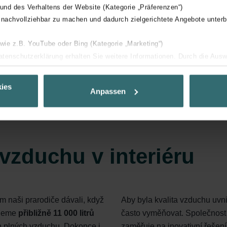
 und des Verhaltens der Website (Kategorie „Präferenzen“)
d
 nachvollziehbar zu machen und dadurch zielgerichtete Angebote unterb
 wie z.B. YouTube oder Bing (Kategorie „Marketing“)
Datenschutzerklärung erhalten Sie weitere Informationen. Durch die Aus
ehnen sie ab. Bei der Auswahl von „Statistiken“ willigen Sie ein, dass w
Ihnen die bestmögliche Nutzererfahrung zu ermöglichen und Ihnen maß
ies
Anpassen
ur Verfügung zu stellen. Alle Einwilligungen können Sie selbstverständli
.
nder Group
 vzduchu v interiéru
cy
clarations de confidentialité
 s.r.o.: Zásady ochrany osobních údajů
tion des données
m naši prarodiče dávali, když
Aby byla kvalita vzduchu uvn
lítica de privacidad
hneme
přibližně 11 000 litrů
často vyměňovat. Společnost
ivacy
n plných vzduchu. Dokonce i
zaměřuje na inovativní řešení