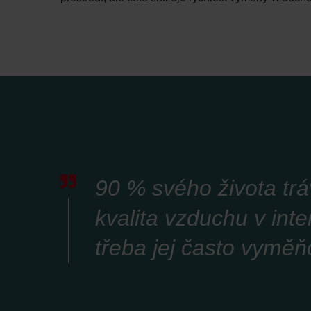
90 % svého života trá
kvalita vzduchu v int
třeba jej často vyměň