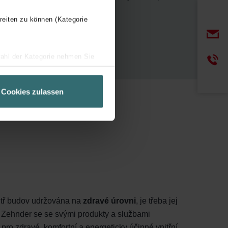
řevostavby
reiten zu können (Kategorie
wahl der Kategorie nehmen Sie
ir Ihren Besuchsverlauf auf
geschneiderte Informationen
Cookies zulassen
ch über einen Link in der
itř budov udržována na
zdravé úrovni
, je třeba jej
 Zehnder se se svými produkty a službami
 pro zdravé, komfortní a energeticky účinné vnitřní