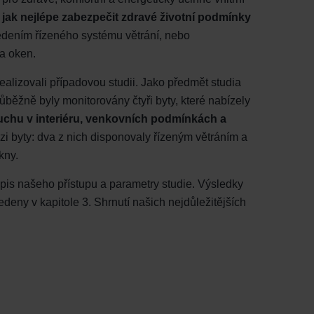
,
jak nejlépe zabezpečit zdravé životní podmínky
dením řízeného systému větrání, nebo
 a oken.
alizovali případovou studii. Jako předmět studia
běžně byly monitorovány čtyři byty, které nabízely
duchu v interiéru, venkovních podmínkách a
zi byty: dva z nich disponovaly řízeným větráním a
kny.
opis našeho přístupu a parametry studie. Výsledky
eny v kapitole 3. Shrnutí našich nejdůležitějších