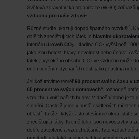
Zehnder Group İç Mekan İklimle
Světová zdravotnická organizace (WHO) zdůrazňu
Zehnder Group Nederland bv: 
1
vzduchu pro naše zdraví
.
Zehnder Group Sales Internati
Zehnder Group Schweiz AG: D
2
Různé studie ukazují dopad špatného ovzduší
. K
Zehnder Polska Sp. z o.o.: O
dalších znečišťujících látek je
hlavním ukazatele
Zehnder Group UK Limited: Pr
interiéru
úroveň CO
. Hladina CO
vyšší než 1000
2
2
jako jsou bolesti hlavy, nevolnost nebo únava. Av
látek a vysokého obsahu CO
ve vzduchu může do
2
onemocněním dýchacích cest, jako je astma nebo d
Jelikož trávíme téměř
90 procent svého času v u
4
65 procent ve svých domovech
, rozhodně potř
vzduchu uvnitř našich budov. V dnešní době je to
splnění. Často žijeme v hustě osídlených městech 
oblastí. Takže i když často otevíráme okna, stále s
znečišťující látky. Kromě toho jsou novostavby a 
dobře zateplené a vzduchotěsné. Tato vzduchotěsno
prostředí, ale také snižuje rychlost výměny vzduchu