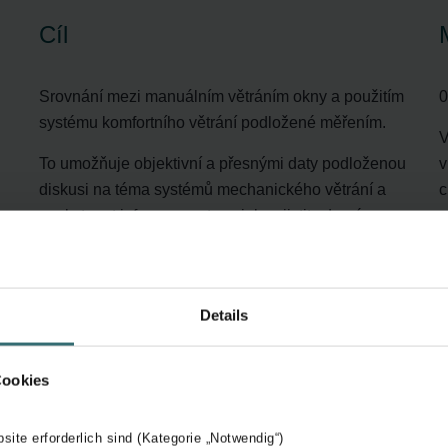
Cíl
Srovnání mezi manuálním větráním okny a použitím
0
systému komfortního větrání podložené měřením.
V
To umožňuje objektivní a přesnými daty podloženou
v
diskusi na téma systémů mechanického větrání a
c
poskytnout informace o tom, jak zajistit zdravé
životní podmínky v obytných prostorách:
:
provozováním řízeného větrání s rekuperací tepla
ty
nebo pravidelným otevíráním dveří a oken.
Details
Z
Cookies
s
p
š
bsite erforderlich sind (Kategorie „Notwendig“)
G