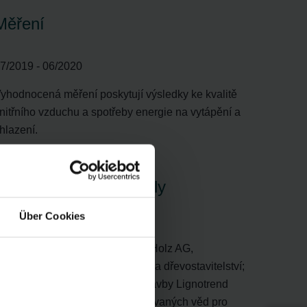
Měření
7/2019 - 06/2020
yhodnocená měření poskytují výsledky ke kvalitě
nitřního vzduchu a spotřeby energie na vytápění a
hlazení.
Na výzkumu se podílely
společnosti
Über Cookies
ehnder Group Schweiz AG; az Holz AG,
oskytovatel služeb projektování a dřevostavitelství;
výcarský specialista na dřevostavby Lignotrend
mbH; Bernská univerzita aplikovaných věd pro