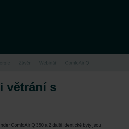
ergie
Závěr
Webinář
ComfoAir Q
 větrání s
der ComfoAir Q 350 a 2 další identické byty jsou