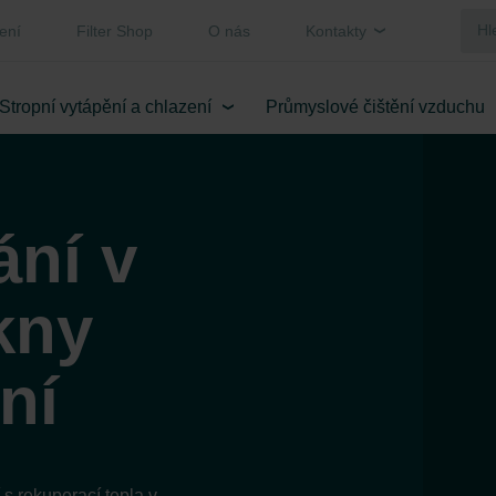
ení
Filter Shop
O nás
Kontakty
Stropní vytápění a chlazení
Průmyslové čištění vzduchu
ání v
kny
ní
 s rekuperací tepla v