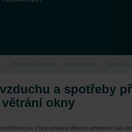
hu
Předmět a parametry
Kvalita vzduchu
Spotřeba en
 vzduchu a spotřeby při
 větrání okny
ém Bürenu jsou 2 byty vybaveny větracími jednotkami řady Zehn