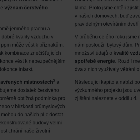
ndirme Sanayi ve Ticaret Limitet Şirketi: Web Sitesi Çerezleri
je
význam čerstvého
klima. Proto jsme chtěli zjistit
Privacyverklaringen
v našich domovech: buď zave
onal: Privacy Policy
pravidelným otevíráním dveří
atenschutz
romě jemného prachu a
świadczenie o ochronie danych Zehnder
m
dobré kvality vzduchu v
V průběhu celého roku jsme re
ivacy Policy
 ppm může vést k příznakům,
nám posloužil bytový dům. Prů
šak kombinace znečišťujících
množství údajů o
kvalitě vz
konce vést k nebezpečnějším
spotřebě energie
. Rozdíl me
okonce infarkt.
dva z nich využívaly větrání o
3
zavřených místnostech
a
Následující kapitola nabízí p
ebujeme dostatek čerstvého
výzkumného projektu jsou uved
 poměrně obtížná podmínka pro
zjištění naleznete v oddílu 4.
nebo v blízkosti průmyslových
e mohou do našich plic dostat
zrekonstruované budovy velmi
st chrání naše životní
.