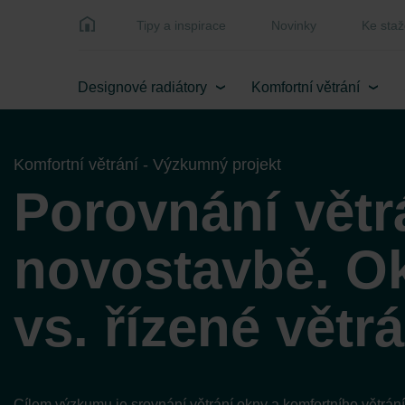
Tipy a inspirace
Novinky
Ke staž
Designové radiátory
Komfortní větrání
Komfortní větrání - Výzkumný projekt
Porovnání větr
novostavbě. O
vs. řízené větrá
Cílem výzkumu je srovnání větrání okny a komfortního větrání