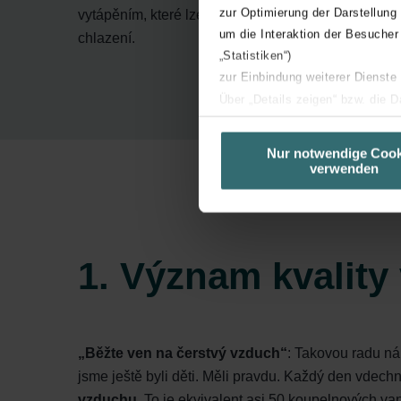
zur Optimierung der Darstellung
vytápěním, které lze použít také v létě pro účely
um die Interaktion der Besucher
chlazení.
„Statistiken“)
zur Einbindung weiterer Dienste
Über „Details zeigen“ bzw. die 
die jeweiligen Cookies an oder l
unserer Website verwenden, um 
Nur notwendige Cook
verwenden
basierend auf Ihren Interessen z
Datenschutzerklärung widerrufen
Datenschutzerklärung der Zeh
1. Význam kvality
Zehnder Group AG: Data Priva
Zehnder Group België nv/sa: Dé
Zehnder Group Czech Republic
Zehnder Group France: Protec
„Běžte ven na čerstvý vzduch“
: Takovou radu ná
Zehnder Group Ibérica SAU: Po
jsme ještě byli děti. Měli pravdu. Každý den vdec
Zehnder Group Italia S.r.l.: Pr
vzduchu.
To je ekvivalent asi 50 koupelnových va