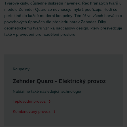
Tvarově čistý, důsledně diskrétní navenek. Řeč hranatých tvarů u
modelu Zehnder Quaro se nevnucuje, nýbrž podřizuje. Hodí se
perfektně do každé moderní koupelny. Téměř ve všech barvách a
povrchových úpravách dle přehledu barev Zehnder. Díky
geometrickému tvaru vzniká nadčasový design, který přesvědčuje
také v provedení pro rozdělení prostoru.
Koupelny
Zehnder Quaro - Elektrický provoz
Nabízíme také následující technologie
Teplovodní provoz
Kombinovaný provoz