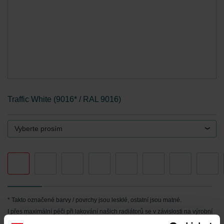
Traffic White (9016* / RAL 9016)
Vyberte prosím
* Takto označené barvy / povrchy jsou lesklé, ostatní jsou matné.
I přes maximální péči při lakování našich radiátorů se v závislosti na výrobní
sérii mohou vyskytnout odchylky v barevném odstínu a lesku vzhledem k