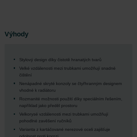
Výhody
Stylový design díky čistotě hranatých tvarů
Velké vzdálenosti mezi trubkami umožňují snadné
čištění
Nenápadné skryté konzoly se čtyřhranným designem
vhodné k radiátoru
Rozmanité možnosti použití díky speciálním řešením,
například jako předěl prostoru
Velkorysé vzdálenosti mezi trubkami umožňují
pohodlné zavěšení ručníků
Varianta z kartáčované nerezové oceli zajišťuje
odolnost proti korozi