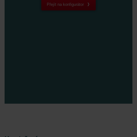
Zehnder Group Schweiz AG: Datenschutz
Přejít na konfigurátor
Zehnder Polska Sp. z o.o.: Oświadczenie o ochronie
danych Zehnder
Zehnder Group UK Limited: Privacy Policy