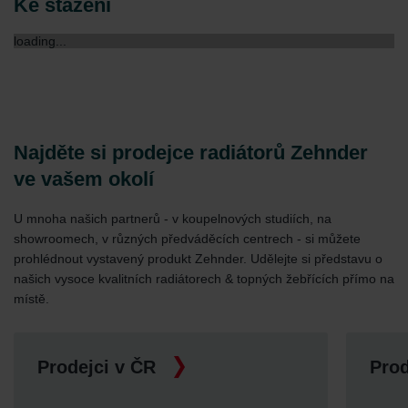
Ke stažení
loading...
Najděte si prodejce radiátorů Zehnder
ve vašem okolí
U mnoha našich partnerů - v koupelnových studiích, na
showroomech, v různých předváděcích centrech - si můžete
prohlédnout vystavený produkt Zehnder. Udělejte si představu o
našich vysoce kvalitních radiátorech & topných žebřících přímo na
místě.
Prodejci v ČR
Prod