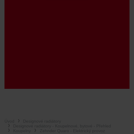
Úvod
Designové radiátory
Designové radiátory - Koupelnové, bytové - Přehled
Koupelny
Zehnder Quaro - Elektrický provoz