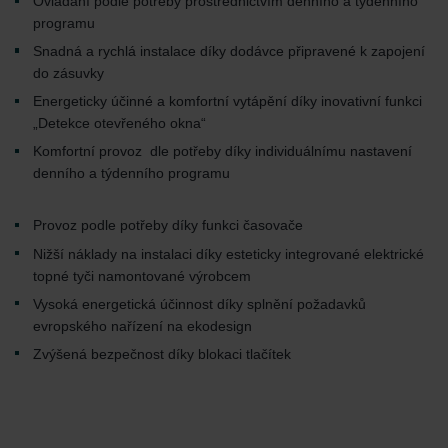
Ovládání podle potřeby prostřednictvím denního a týdenního
programu
Snadná a rychlá instalace díky dodávce připravené k zapojení
do zásuvky
Energeticky účinné a komfortní vytápění díky inovativní funkci
„Detekce otevřeného okna“
Komfortní provoz dle potřeby díky individuálnímu nastavení
denního a týdenního programu
Provoz podle potřeby díky funkci časovače
Nižší náklady na instalaci díky esteticky integrované elektrické
topné tyči namontované výrobcem
Vysoká energetická účinnost díky splnění požadavků
evropského nařízení na ekodesign
Zvýšená bezpečnost díky blokaci tlačítek