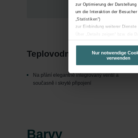
zur Optimierung der Darstellung
um die Interaktion der Besucher
„Statistiken“)
zur Einbindung weiterer Dienste
Über „Details zeigen“ bzw. die 
die jeweiligen Cookies an oder l
unserer Website verwenden, um 
Teplovodní provoz
Nur notwendige Cook
verwenden
basierend auf Ihren Interessen z
Datenschutzerklärung widerrufen
Na přání elegantně integrovaný ventil a
Datenschutzerklärung der Zeh
současně i skryté připojení
Zehnder Group AG: Data Priva
Zehnder Group België nv/sa: Dé
Zehnder Group Czech Republic
Zehnder Group France: Protec
Zehnder Group Ibérica SAU: Po
Barvy
Zehnder Group Italia S.r.l.: Pr