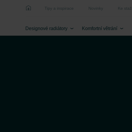
Tipy a inspirace
Novinky
Ke staž
Designové radiátory
Komfortní větrání