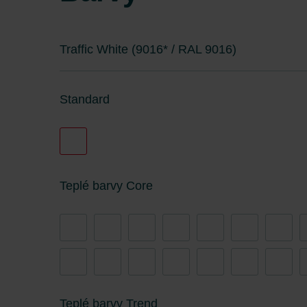
Zehnder Group İç Mekan İklimle
Zehnder Group Nederland bv: 
Zehnder Group Sales Internati
Traffic White (9016* / RAL 9016)
Zehnder Group Schweiz AG: D
Zehnder Polska Sp. z o.o.: O
Zehnder Group UK Limited: Pr
Standard
Teplé barvy Core
Teplé barvy Trend