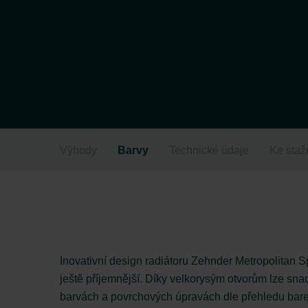
Výhody
Barvy
Technické údaje
Ke staž
Inovativní design radiátoru Zehnder Metropolitan Sp
ještě příjemnější. Díky velkorysým otvorům lze snad
barvách a povrchových úpravách dle přehledu bar