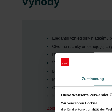
Výhody
Elegantní vzhled díky hladkému 
Otvor na ručníky umožňuje jejich
Ručníky lze pohodlně zavěsit pom
Vysoký podíl sálavého tepla zajiš
Lehký a filigránský design klade 
Zustimmung
Model vhodný do téměř každého ty
Optická lehkost díky výraznému t
Diese Webseite verwendet 
Inovativní technologie hybridního
Wir verwenden Cookies,
Zobrazit více
die für die Funktionalität der We