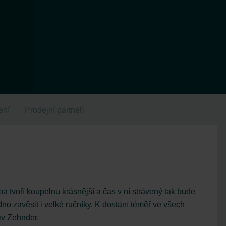
ení
Prodejní partneři
a tvoří koupelnu krásnější a čas v ní strávený tak bude
no zavěsit i velké ručníky. K dostání téměř ve všech
ev Zehnder.