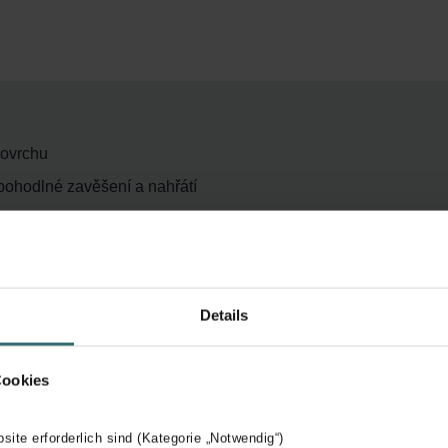
povrchu
 pohodlné zavěšení a nahřátí
ocí variabilních držáků dodávaných na přání
ťuje maximální komfort
důraz na estetiku
Details
pu interiéru
rojhrannému profilu rámu
Cookies
 svařování zaručuje nejvyšší kvalitu a vysoce hodnotný design
bsite erforderlich sind (Kategorie „Notwendig“)