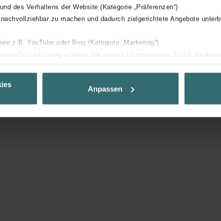
 und des Verhaltens der Website (Kategorie „Präferenzen“)
 nachvollziehbar zu machen und dadurch zielgerichtete Angebote unterb
 wie z.B. YouTube oder Bing (Kategorie „Marketing“)
Datenschutzerklärung erhalten Sie weitere Informationen. Durch die Aus
ehnen sie ab. Bei der Auswahl von „Statistiken“ willigen Sie ein, dass w
Ihnen die bestmögliche Nutzererfahrung zu ermöglichen und Ihnen maß
ies
Anpassen
ur Verfügung zu stellen. Alle Einwilligungen können Sie selbstverständli
.
nder Group
cy
clarations de confidentialité
 s.r.o.: Zásady ochrany osobních údajů
tion des données
lítica de privacidad
ivacy