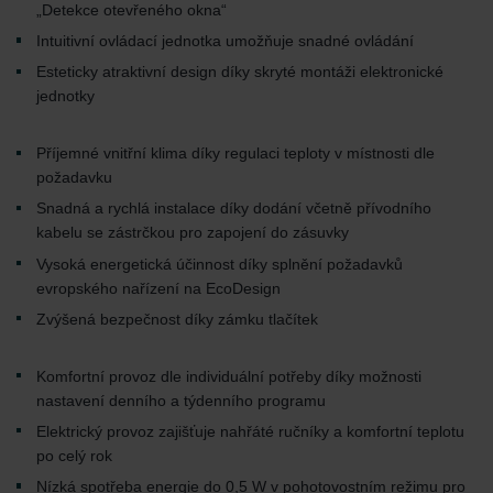
„Detekce otevřeného okna“
Intuitivní ovládací jednotka umožňuje snadné ovládání
Esteticky atraktivní design díky skryté montáži elektronické
jednotky
Příjemné vnitřní klima díky regulaci teploty v místnosti dle
požadavku
Snadná a rychlá instalace díky dodání včetně přívodního
kabelu se zástrčkou pro zapojení do zásuvky
Vysoká energetická účinnost díky splnění požadavků
evropského nařízení na EcoDesign
Zvýšená bezpečnost díky zámku tlačítek
Komfortní provoz dle individuální potřeby díky možnosti
nastavení denního a týdenního programu
Elektrický provoz zajišťuje nahřáté ručníky a komfortní teplotu
po celý rok
Nízká spotřeba energie do 0,5 W v pohotovostním režimu pro