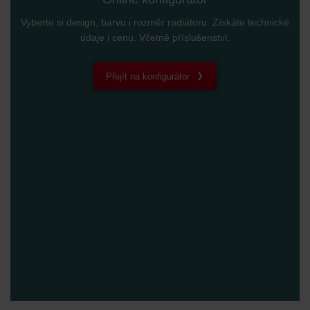
Zehnder Group Nederland bv: Privacyverklaringen
Vyberte si design, barvu i rozměr radiátoru. Získáte technické
Zehnder Group Sales International: Privacy Policy
údaje i cenu. Včetně příslušenství.
Zehnder Group Schweiz AG: Datenschutz
Zehnder Polska Sp. z o.o.: Oświadczenie o ochronie
danych Zehnder
Přejít na konfigurátor
Zehnder Group UK Limited: Privacy Policy