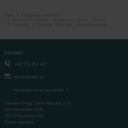
Úvod
Designové radiátory
Designové radiátory - Koupelnové, bytové - Přehled
Koupelny
Zehnder Vitalo Bar - Elektrický provoz
Kontakt
+420 731 414 443
info@zehnder.cz
Neváhejte se na nás obrátit
Zehnder Group Czech Republic s.r.o.
Pod Kovosvitem 1431
391 02 Sezimovo Ústí
Česká republika