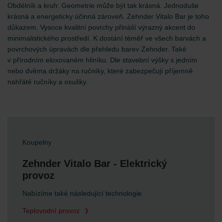
Obdélník a kruh: Geometrie může být tak krásná. Jednoduše
krásná a energeticky účinná zároveň. Zehnder Vitalo Bar je toho
důkazem. Vysoce kvalitní povrchy přináší výrazný akcent do
minimalistického prostředí. K dostání téměř ve všech barvách a
povrchových úpravách dle přehledu barev Zehnder. Také
v přírodním eloxovaném hliníku. Dle stavební výšky s jedním
nebo dvěma držáky na ručníky, které zabezpečují příjemně
nahřáté ručníky a osušky.
Koupelny
Zehnder Vitalo Bar - Elektrický
provoz
Nabízíme také následující technologie
Teplovodní provoz