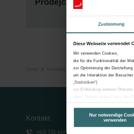
Prodejci v ČR
Zustimmung
Diese Webseite verwendet 
Wir verwenden Cookies,
die für die Funktionalität der We
zur Optimierung der Darstellung
Úvod
Kontakty
Prodejní síť
um die Interaktion der Besucher
„Statistiken“)
zur Einbindung weiterer Dienste
Über „Details zeigen“ bzw. die 
die jeweiligen Cookies an oder l
unserer Website verwenden, um 
Nur notwendige Cook
Kontakt
Spole
verwenden
basierend auf Ihren Interessen z
Datenschutzerklärung widerrufen
Zehnder
+420 731 414 443