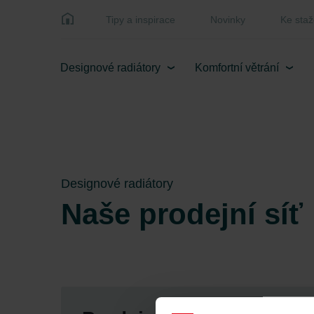
Tipy a inspirace
Novinky
Ke staž
Designové radiátory
Komfortní větrání
Designové radiátory
Naše prodejní síť