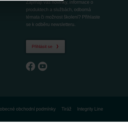
Zajímají vás novinky, informace o
produktech a službách, odborná
témata či možnost školení? Přihlaste
se k odběru newsletteru.
Přihlásit se
obecné obchodní podmínky
Tiráž
Integrity Line