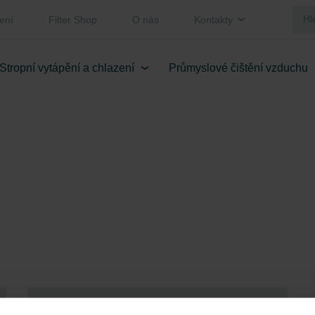
ení
Filter Shop
O nás
Kontakty
Stropní vytápění a chlazení
Průmyslové čištění vzduchu