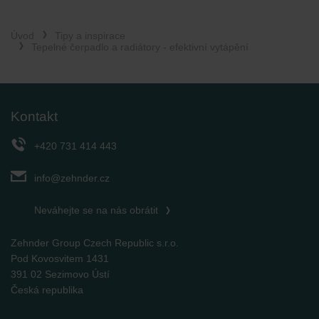
Úvod
Tipy a inspirace
Tepelné čerpadlo a radiátory - efektivní vytápění
Kontakt
+420 731 414 443
info@zehnder.cz
Neváhejte se na nás obrátit
Zehnder Group Czech Republic s.r.o.
Pod Kovosvitem 1431
391 02 Sezimovo Ústí
Česká republika