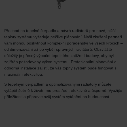
Přechod na tepelné čerpadlo a návrh radiátorů pro nové, nižší
teploty systému vyžaduje pečlivé plánování. Naši zkušení partneři
vám mohou poskytnout komplexní poradenství ve všech krocích –
od dimenzování až po výběr správných radiátorů. Obzvláště
důležitý je přesný výpočet tepelného zatížení budovy, aby byl
zajištěn požadovaný výkon systému. Profesionální plánování a
odborná instalace zajistí, že váš topný systém bude fungovat s
maximální efektivitou.
S tepelným čerpadlem a optimalizovanými radiátory můžete
vytápět šetrně k životnímu prostředí, efektivně a úsporně. Využijte
příležitosti a připravte svůj systém vytápění na budoucnost.