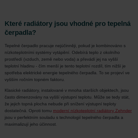
Které radiátory jsou vhodné pro tepelná
čerpadla?
Tepelné čerpadlo pracuje nejúčinněji, pokud je kombinováno s
nízkoteplotními systémy vytápění. Odebírá teplo z okolního
prostředí (vzduch, země nebo voda) a převádí jej na vyšší
teplotní hladinu - čím menší je tento teplotní rozdíl, tím nižší je
spotřeba elektrické energie tepelného čerpadla. To se projeví ve
vyšším ročním topném faktoru.
Klasické radiátory, instalované v mnoha starších objektech, jsou
často dimenzovány na vyšší výstupní teplotu. Může se tedy stát,
že jejich topná plocha nebude při snížení výstupní teploty
dostatečná. Oproti tomu
moderní nízkoteplotní radiátory Zehnder
jsou v perfektním souladu s technologií tepelného čerpadla a
maximalizují jeho účinnost.