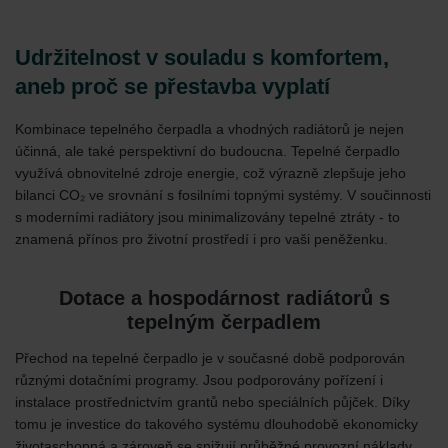
Udržitelnost v souladu s komfortem,
aneb proč se přestavba vyplatí
Kombinace tepelného čerpadla a vhodných radiátorů je nejen
účinná, ale také perspektivní do budoucna. Tepelné čerpadlo
využívá obnovitelné zdroje energie, což výrazně zlepšuje jeho
bilanci CO₂ ve srovnání s fosilními topnými systémy. V součinnosti
s moderními radiátory jsou minimalizovány tepelné ztráty - to
znamená přínos pro životní prostředí i pro vaši peněženku.
Dotace a hospodárnost radiátorů s
tepelným čerpadlem
Přechod na tepelné čerpadlo je v současné době podporován
různými dotačními programy. Jsou podporovány pořízení i
instalace prostřednictvím grantů nebo speciálních půjček. Díky
tomu je investice do takového systému dlouhodobě ekonomicky
životaschopná a zároveň se snižují průběžné provozní náklady.