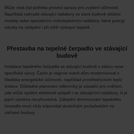
Může však být potřeba provést úpravy pro zvýšení účinnosti.
Například nahradit stávající radiátory ve staré budově většími
modely nebo speciálními nízkoteplotními radiátory, které pokryjí
nároky na vytápění i při nižší výstupní teplotě.
Přestavba na tepelné čerpadlo ve stávající
budově
Instalace tepelného čerpadla ve stávající budově s sebou nese
specifické výzvy. Často je nejprve nutné dům modernizovat z
hlediska energetické účinnosti, například prostřednictvím lepší
izolace. Důkladné plánování odborníky je zásadní pro ověření,
zda může systém efektivně vytápět i se stávajícími radiátory, či je
jejich výměna nevyhnutelná. Základní dimenzování tepelného
čerpadla musí vždy odpovídat skutečným požadavkům na
zařízení budovy.