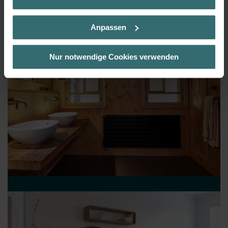
Sie weitere Informationen. Durch die Auswahl der Kategorie
nehmen Sie die jeweiligen Cookies an oder lehnen sie ab. Bei
Anpassen
der Auswahl von „Statistiken“ willigen Sie ein, dass wir Ihren
Besuchsverlauf auf unserer Website verwenden, um Ihnen die
bestmögliche Nutzererfahrung zu ermöglichen und Ihnen
Nur notwendige Cookies verwenden
maßgeschneiderte Informationen basierend auf Ihren Interessen
zur Verfügung zu stellen. Alle Einwilligungen können Sie
selbstverständlich über einen Link in der Datenschutzerklärung
widerrufen.
Datenschutzerklärung der Zehnder Group
Zehnder Group AG: Data Privacy
Zehnder Group België nv/sa: Déclarations de confidentialité
Zehnder Group Czech Republic s.r.o.: Zásady ochrany
osobních údajů
Zehnder Group France: Protection des données
Zehnder Group Ibérica SAU: Política de privacidad
Zehnder Group Italia S.r.l.: Privacy
Zehnder Group İç Mekan İklimlendirme Sanayi ve Ticaret
Limitet Şirketi: Web Sitesi Çerezleri