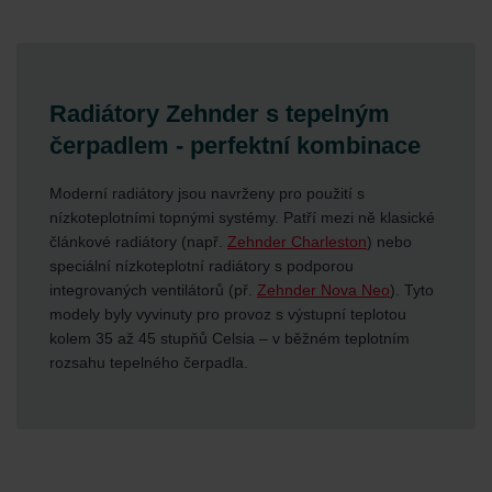
Radiátory Zehnder s tepelným
čerpadlem - perfektní kombinace
Moderní radiátory jsou navrženy pro použití s
nízkoteplotními topnými systémy. Patří mezi ně klasické
článkové radiátory (např.
Zehnder Charleston
) nebo
speciální nízkoteplotní radiátory s podporou
integrovaných ventilátorů (př.
Zehnder Nova Neo
). Tyto
modely byly vyvinuty pro provoz s výstupní teplotou
kolem 35 až 45 stupňů Celsia – v běžném teplotním
rozsahu tepelného čerpadla.