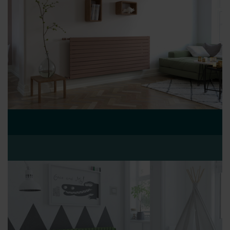
Zehnder Group Nederland bv: Privacyverklaringen
Zehnder Group Sales International: Privacy Policy
Zehnder Group Schweiz AG: Datenschutz
Zehnder Polska Sp. z o.o.: Oświadczenie o ochronie
danych Zehnder
Zehnder Group UK Limited: Privacy Policy