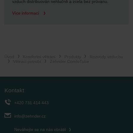
vzduch distribuován nehlučně a zcela bez průvanu.
Více informací
Úvod
Komfortní větrání
Produkty
Rozvody vzduchu
Větrací potrubí
Zehnder ComfoTube
Kontakt
+420 731 414 443
info@zehnder.cz
Neváhejte se na nás obrátit