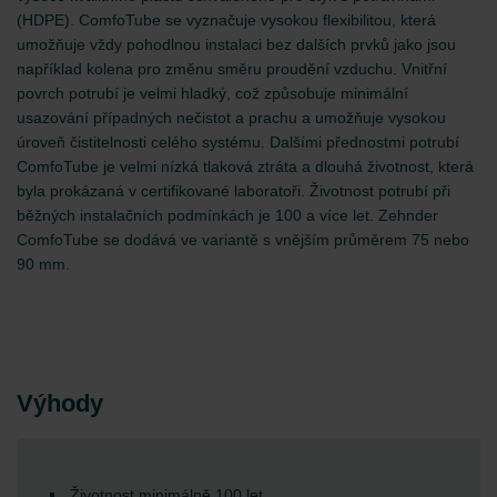
(HDPE). ComfoTube se vyznačuje vysokou flexibilitou, která
umožňuje vždy pohodlnou instalaci bez dalších prvků jako jsou
například kolena pro změnu směru proudění vzduchu. Vnitřní
povrch potrubí je velmi hladký, což způsobuje minimální
usazování případných nečistot a prachu a umožňuje vysokou
úroveň čistitelnosti celého systému. Dalšími přednostmi potrubí
ComfoTube je velmi nízká tlaková ztráta a dlouhá životnost, která
byla prokázaná v certifikované laboratoři. Životnost potrubí při
běžných instalačních podmínkách je 100 a více let. Zehnder
ComfoTube se dodává ve variantě s vnějším průměrem 75 nebo
90 mm.
Výhody
Životnost minimálně 100 let