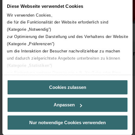
Diese Webseite verwendet Cookies
Wir verwenden Cookies,
die für die Funktionalität der Website erforderlich sind
(Kategorie „Notwendig“)
zur Optimierung der Darstellung und des Verhaltens der Website
(Kategorie „Präferenzen“)
um die Interaktion der Besucher nachvollziehbar zu machen
Zehnder ComfoTube Flat 51
Zeh
und dadurch zielgerichtete Angebote unterbreiten zu können
(Kategorie „Statistiken“)
zur Einbindung weiterer Dienste wie z.B. YouTube oder Bing
(Kategorie „Marketing“)
Cookies zulassen
Über „Details zeigen“ bzw. die Datenschutzerklärung erhalten
Sie weitere Informationen. Durch die Auswahl der Kategorie
nehmen Sie die jeweiligen Cookies an oder lehnen sie ab. Bei
Anpassen
der Auswahl von „Statistiken“ willigen Sie ein, dass wir Ihren
Besuchsverlauf auf unserer Website verwenden, um Ihnen die
K tématu
bestmögliche Nutzererfahrung zu ermöglichen und Ihnen
Nur notwendige Cookies verwenden
maßgeschneiderte Informationen basierend auf Ihren Interessen
zur Verfügung zu stellen. Alle Einwilligungen können Sie