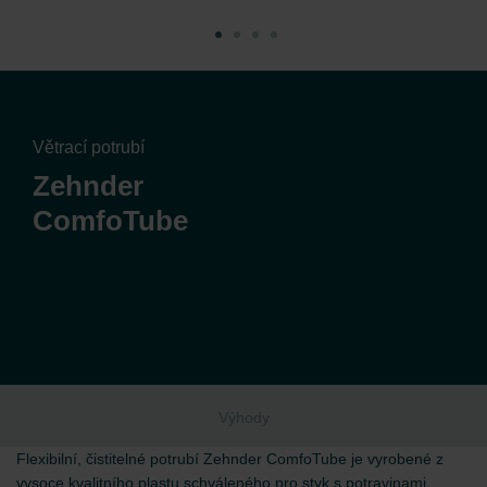
Větrací potrubí
Zehnder
ComfoTube
Výhody
Flexibilní, čistitelné potrubí Zehnder ComfoTube je vyrobené z
vysoce kvalitního plastu schváleného pro styk s potravinami