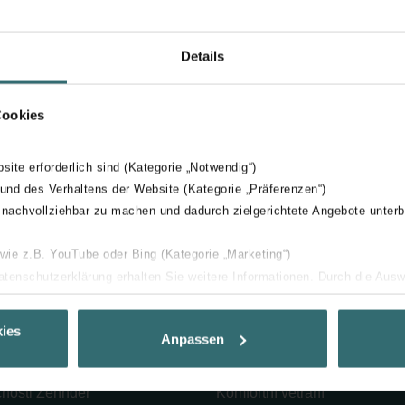
Details
Cookies
bsite erforderlich sind (Kategorie „Notwendig“)
ody vzduchu
Příslušenství
Zehnder ComfoSet
 und des Verhaltens der Website (Kategorie „Präferenzen“)
 nachvollziehbar zu machen und dadurch zielgerichtete Angebote unterb
 wie z.B. YouTube oder Bing (Kategorie „Marketing“)
Datenschutzerklärung erhalten Sie weitere Informationen. Durch die Aus
ehnen sie ab. Bei der Auswahl von „Statistiken“ willigen Sie ein, dass w
čnost
Produkty
Ihnen die bestmögliche Nutzererfahrung zu ermöglichen und Ihnen maß
ies
Anpassen
ur Verfügung zu stellen. Alle Einwilligungen können Sie selbstverständli
 Group
Designové radiátory
.
čnosti Zehnder
Komfortní větrání