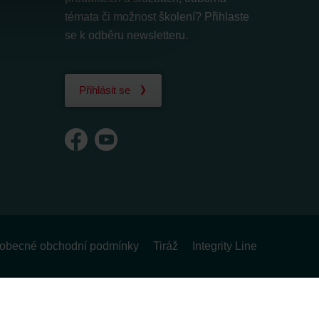
témata či možnost školení? Přihlaste
se k odběru newsletteru.
Přihlásit se
obecné obchodní podmínky
Tiráž
Integrity Line