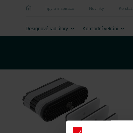
Tipy a inspirace
Novinky
Ke staž
Designové radiátory
Komfortní větrání