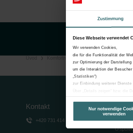
Zustimmung
Diese Webseite verwendet 
Wir verwenden Cookies,
die für die Funktionalität der We
Úvod
Komfortní větrání
Produkty
Rozv
zur Optimierung der Darstellung
um die Interaktion der Besucher
„Statistiken“)
zur Einbindung weiterer Dienste
Über „Details zeigen“ bzw. die 
die jeweiligen Cookies an oder l
Kontakt
Spole
unserer Website verwenden, um 
Nur notwendige Cook
verwenden
basierend auf Ihren Interessen z
Zehnder
+420 731 414 443
Datenschutzerklärung widerrufen
O spole