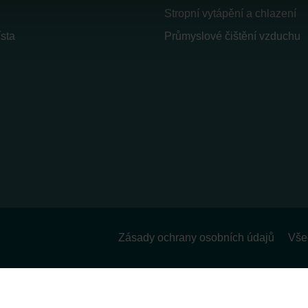
nder Group
Stropní vytápění a chlazení
cy
sta
Průmyslové čištění vzduchu
clarations de confidentialité
 s.r.o.: Zásady ochrany osobních údajů
tion des données
lítica de privacidad
ivacy
ndirme Sanayi ve Ticaret Limitet Şirketi: Web Sitesi Çerezleri
Privacyverklaringen
onal: Privacy Policy
atenschutz
świadczenie o ochronie danych Zehnder
ivacy Policy
Zásady ochrany osobních údajů
Vše