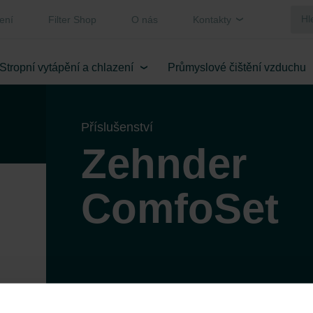
ení
Filter Shop
O nás
Kontakty
Stropní vytápění a chlazení
Průmyslové čištění vzduchu
Příslušenství
Zehnder
ComfoSet