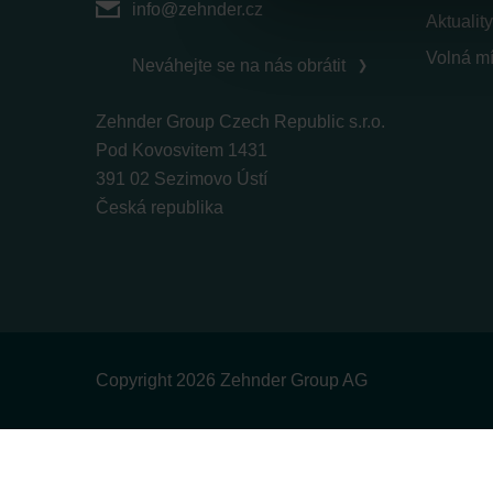
info@zehnder.cz
Datenschutzerklärung der Zeh
Aktuality
Zehnder Group AG: Data Priva
Volná mí
Neváhejte se na nás obrátit
Zehnder Group België nv/sa: Dé
Zehnder Group Czech Republic
Zehnder Group Czech Republic s.r.o.
Zehnder Group France: Protec
Pod Kovosvitem 1431
Zehnder Group Ibérica SAU: Po
391 02 Sezimovo Ústí
Zehnder Group Italia S.r.l.: Pr
Česká republika
Zehnder Group İç Mekan İklimle
Zehnder Group Nederland bv: 
Zehnder Group Sales Internati
Zehnder Group Schweiz AG: D
Zehnder Polska Sp. z o.o.: O
Zehnder Group UK Limited: Pr
Copyright 2026 Zehnder Group AG