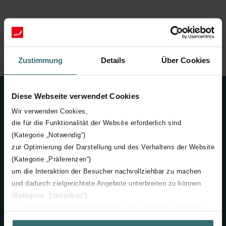
Úvod
Komfortní větrání
Produkty
Rozvody vzduchu
Větrací potrubí
Zustimmung
Details
Über Cookies
Diese Webseite verwendet Cookies
Kontakt
Wir verwenden Cookies,
+420 731 414 443
die für die Funktionalität der Website erforderlich sind
(Kategorie „Notwendig“)
info@zehnder.cz
zur Optimierung der Darstellung und des Verhaltens der Website
(Kategorie „Präferenzen“)
Neváhejte se na nás obrátit
um die Interaktion der Besucher nachvollziehbar zu machen
und dadurch zielgerichtete Angebote unterbreiten zu können
Zehnder Group Czech Republic s.r.o.
(Kategorie „Statistiken“)
Pod Kovosvitem 1431
zur Einbindung weiterer Dienste wie z.B. YouTube oder Bing
391 02 Sezimovo Ústí
(Kategorie „Marketing“)
Česká republika