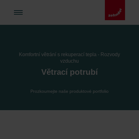
Komfortní větrání s rekuperací tepla - Rozvody
vzduchu
Větrací potrubí
Prozkoumejte naše produktové portfolio