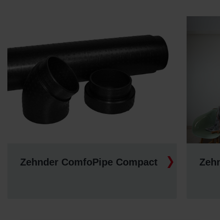
Zehnder ComfoPipe Compact
Zeh