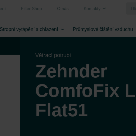
ení
Filter Shop
O nás
Kontakty
Stropní vytápění a chlazení
Průmyslové čištění vzduchu
Větrací potrubí
Zehnder
ComfoFix L
Flat51