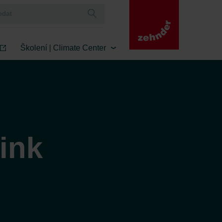
Školení | Climate Center
ink