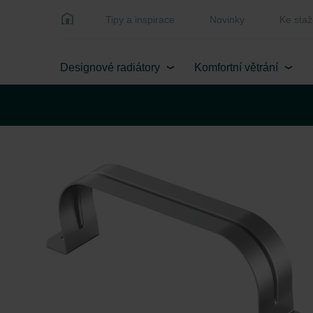
Tipy a inspirace
Novinky
Ke staž
Designové radiátory
Komfortní větrání