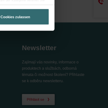
wahl der Kategorie nehmen Sie
ir Ihren Besuchsverlauf auf
t51
geschneiderte Informationen
Cookies zulassen
ch über einen Link in der
Newsletter
Zajímají vás novinky, informace o
produktech a službách, odborná
témata či možnost školení? Přihlaste
se k odběru newsletteru.
Přihlásit se