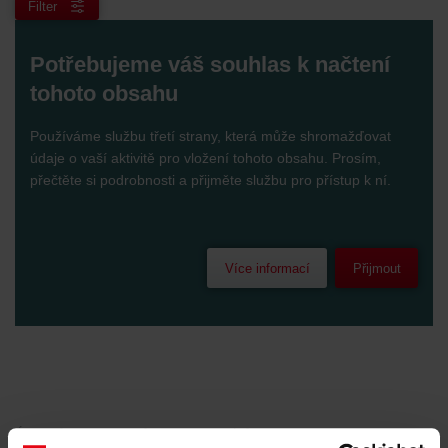
Filter
Potřebujeme váš souhlas k načtení
tohoto obsahu
Používáme službu třetí strany, která může shromažďovat
údaje o vaší aktivitě pro vložení tohoto obsahu. Prosím,
přečtěte si podrobnosti a přijměte službu pro přístup k ní.
Více informací
Přijmout
Úvod
Kontakty
Prodejní síť
Prodejci SR