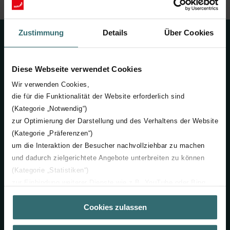
Zustimmung
Details
Über Cookies
Kontakt
+420 731 414 443
Diese Webseite verwendet Cookies
Wir verwenden Cookies,
info@zehnder.cz
die für die Funktionalität der Website erforderlich sind
(Kategorie „Notwendig“)
Neváhejte se na nás obrátit
zur Optimierung der Darstellung und des Verhaltens der Website
(Kategorie „Präferenzen“)
Zehnder Group Czech Republic s.r.o.
Pod Kovosvitem 1431
um die Interaktion der Besucher nachvollziehbar zu machen
391 02 Sezimovo Ústí
und dadurch zielgerichtete Angebote unterbreiten zu können
Česká republika
(Kategorie „Statistiken“)
zur Einbindung weiterer Dienste wie z.B. YouTube oder Bing
(Kategorie „Marketing“)
Cookies zulassen
Über „Details zeigen“ bzw. die Datenschutzerklärung erhalten
Sie weitere Informationen. Durch die Auswahl der Kategorie
Společnost
nehmen Sie die jeweiligen Cookies an oder lehnen sie ab. Bei