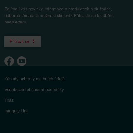
Zehnder Group Schweiz AG: Datenschutz
Zajímají vás novinky, informace o produktech a službách,
Zehnder Polska Sp. z o.o.: Oświadczenie o ochronie
odborná témata či možnost školení? Přihlaste se k odběru
danych Zehnder
newsletteru.
Zehnder Group UK Limited: Privacy Policy
Přihlásit se
Zásady ochrany osobních údajů
Všeobecné obchodní podmínky
Tiráž
Integrity Line