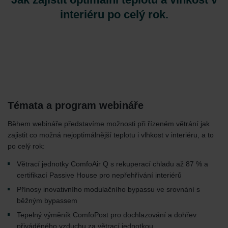
interiéru po celý rok.
Témata a program webináře
Během webináře představíme možnosti při řízeném větrání jak
zajistit co možná nejoptimálnější teplotu i vlhkost v interiéru, a to
po celý rok:
Větrací jednotky ComfoAir Q s rekuperací chladu až 87 % a
certifikací Passive House pro nepřehřívání interiérů
Přínosy inovativního modulačního bypassu ve srovnání s
běžným bypassem
Tepelný výměník ComfoPost pro dochlazování a dohřev
přiváděného vzduchu za větrací jednotkou