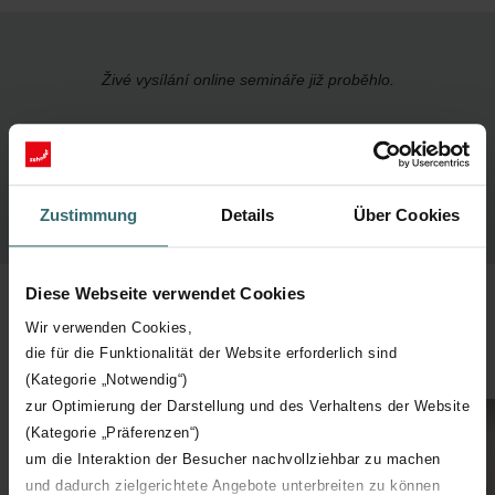
Živé vysílání online semináře již proběhlo.
Zde můžete zhlédnout záznam webináře:
Zustimmung
Details
Über Cookies
Diese Webseite verwendet Cookies
Wir verwenden Cookies,
Související stránky
die für die Funktionalität der Website erforderlich sind
(Kategorie „Notwendig“)
zur Optimierung der Darstellung und des Verhaltens der Website
(Kategorie „Präferenzen“)
um die Interaktion der Besucher nachvollziehbar zu machen
und dadurch zielgerichtete Angebote unterbreiten zu können