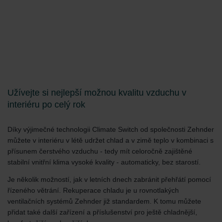
Užívejte si nejlepší možnou kvalitu vzduchu v
interiéru po celý rok
Díky výjimečné technologii Climate Switch od společnosti Zehnder
můžete v interiéru v létě udržet chlad a v zimě teplo v kombinaci s
přísunem čerstvého vzduchu - tedy mít celoročně zajištěné
stabilní vnitřní klima vysoké kvality - automaticky, bez starostí.
Je několik možností, jak v letních dnech zabránit přehřátí pomocí
řízeného větrání. Rekuperace chladu je u rovnotlakých
ventilačních systémů Zehnder již standardem. K tomu můžete
přidat také další zařízení a příslušenství pro ještě chladnější,