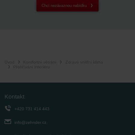
Chci nezávaznou nabídku
Úvod
Komfortní větrání
Zdravé vnitřní klima
Přehřívání interiéru
Kontakt
+420 731 414 443
info@zehnder.cz