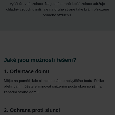
vyšší úroveň izolace. Na jedné straně lepší izolace udržuje
chladný vzduch uvnitř, ale na druhé straně také brání přirozené
výměně vzduchu.
Jaké jsou možnosti řešení?
1. Orientace domu
Mějte na paměti, kde slunce dosáhne nejvyššího bodu. Riziko
přehřívání můžete eliminovat snížením počtu oken na jižní a
západní straně domu.
2. Ochrana proti slunci