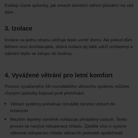
Existují různé způsoby, jak omezit sluneční záření působící na váš
dům.
3. Izolace
Izolace na jednu stranu udržuje teplo uvnitř domu. Ale pokud dům
během noci dochlazujete, dobrá izolace jej také udrží ochlazený a
zabrání teplu ve vstupu do budovy.
4. Vyvážené větrání pro letní komfort
Pomocí vyváženého čili rovnotlakého větracího systému můžete
různými způsoby bojovat proti přehřívání.
Větrací systémy pomáhají rozvádět čerstvý vzduch do
místností.
Mezitím tepelný výměník ochlazuje přiváděný vzduch. Tento
proces se nazývá rekuperace chladu. Zjistěte více o vysoce
výkonné rekuperaci chladu větracích jednotek společnosti