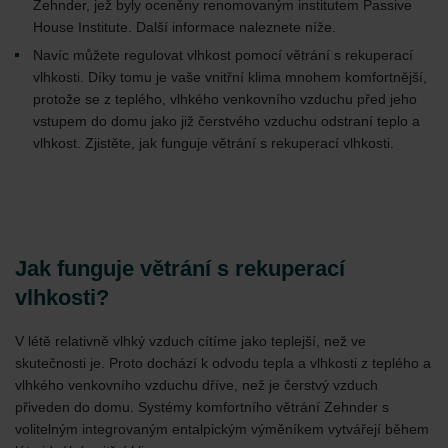
Zehnder, jež byly oceněny renomovaným institutem Passive
House Institute. Další informace naleznete níže.
Navíc můžete regulovat vlhkost pomocí větrání s rekuperací
vlhkosti. Díky tomu je vaše vnitřní klima mnohem komfortnější,
protože se z teplého, vlhkého venkovního vzduchu před jeho
vstupem do domu jako již čerstvého vzduchu odstraní teplo a
vlhkost. Zjistěte, jak funguje větrání s rekuperací vlhkosti.
Jak funguje větrání s rekuperací
vlhkosti?
V létě relativně vlhký vzduch cítíme jako teplejší, než ve
skutečnosti je. Proto dochází k odvodu tepla a vlhkosti z teplého a
vlhkého venkovního vzduchu dříve, než je čerstvý vzduch
přiveden do domu. Systémy komfortního větrání Zehnder s
volitelným integrovaným entalpickým výměníkem vytvářejí během