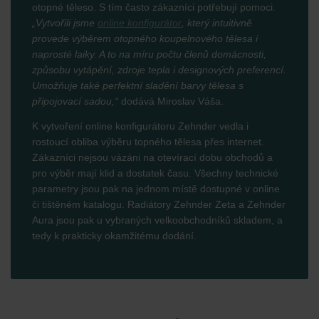
otopné těleso. S tím často zákazníci potřebují pomoci.
„Vytvořili jsme
online konfigurátor
, který intuitivně
provede výběrem otopného koupelnového tělesa i
naprosté laiky. A to na míru počtu členů domácnosti,
způsobu vytápění, zdroje tepla i designových preferencí.
Umožňuje také perfektní sladění barvy tělesa s
připojovací sadou,“
dodává Miroslav Váša.
K vytvoření online konfigurátoru Zehnder vedla i
rostoucí obliba výběru topného tělesa přes internet.
Zákazníci nejsou vázáni na otevírací dobu obchodů a
pro výběr mají klid a dostatek času. Všechny technické
parametry jsou pak na jednom místě dostupné v online
či tištěném katalogu. Radiátory Zehnder Zeta a Zehnder
Aura jsou pak u vybraných velkoobchodníků skladem, a
tedy k prakticky okamžitému dodání.