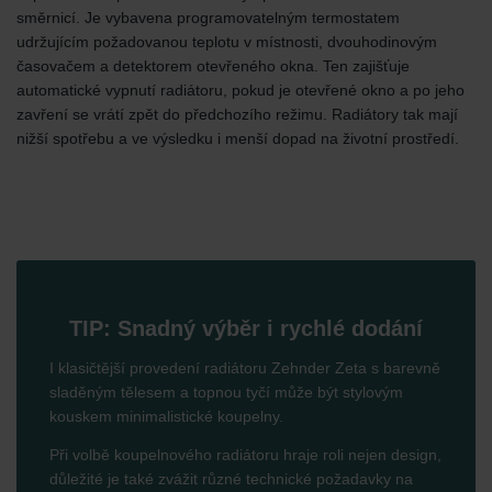
směrnicí. Je vybavena programovatelným termostatem
udržujícím požadovanou teplotu v místnosti, dvouhodinovým
časovačem a detektorem otevřeného okna. Ten zajišťuje
automatické vypnutí radiátoru, pokud je otevřené okno a po jeho
zavření se vrátí zpět do předchozího režimu. Radiátory tak mají
nižší spotřebu a ve výsledku i menší dopad na životní prostředí.
TIP: Snadný výběr i rychlé dodání
I klasičtější provedení radiátoru Zehnder Zeta s barevně
sladěným tělesem a topnou tyčí může být stylovým
kouskem minimalistické koupelny.
Při volbě koupelnového radiátoru hraje roli nejen design,
důležité je také zvážit různé technické požadavky na