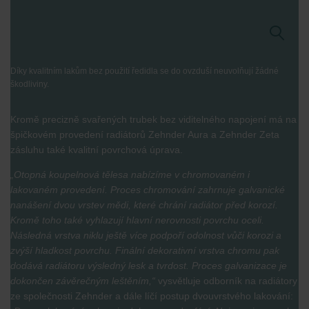
Díky kvalitním lakům bez použití ředidla se do ovzduší neuvolňují žádné
škodliviny.
Kromě precizně svařených trubek bez viditelného napojení má na
špičkovém provedení radiátorů Zehnder Aura a Zehnder Zeta
zásluhu také kvalitní povrchová úprava.
„Otopná koupelnová tělesa nabízíme v chromovaném i
lakovaném provedení. Proces chromování zahrnuje galvanické
nanášení dvou vrstev mědi, které chrání radiátor před korozí.
Kromě toho také vyhlazují hlavní nerovnosti povrchu oceli.
Následná vrstva niklu ještě více podpoří odolnost vůči korozi a
zvýší hladkost povrchu. Finální dekorativní vrstva chromu pak
dodává radiátoru výsledný lesk a tvrdost. Proces galvanizace je
dokončen závěrečným leštěním,“
vysvětluje odborník na radiátory
ze společnosti Zehnder a dále líčí postup dvouvrstvého lakování: