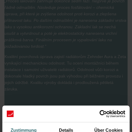
„Proces lakování zahrnuje dokonce sedm fází. Nejprve je povrch
řádně odmaštěn. Následuje proces fosfátování – chemická
úprava, při které je zvýšena odolnost proti korozi a zlepšena
přilnavost laku. Po dalším odmaštění je nanesena základní vrstva
laku s vysokou antikorozní ochranou. Základní lak se nechá
usušit a vytvrdnout a poté je elektrostaticky nanesena vrchní
prášková barva. Finálním procesem je vypalování laku na
požadovanou tvrdost.“
Kvalitní povrchová úprava zajistí radiátorům Zehnder Aura a Zeta
vynikající mechanickou odolnost. Tu ocení montážníci během
instalace i samotní uživatelé radiátorů. Odolnost vůči korozi a
dokonale hladký povrch jsou pak výhodou při běžném provozu i
jejich údržbě. Kvalitu výroby dokládá i prodloužená pětiletá
záruka.
Zustimmung
Details
Über Cookies