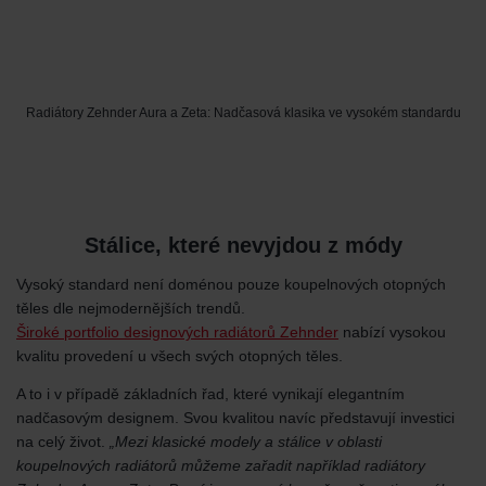
Radiátory Zehnder Aura a Zeta: Nadčasová klasika ve vysokém standardu
Stálice, které nevyjdou z módy
Vysoký standard není doménou pouze koupelnových otopných
těles dle nejmodernějších trendů.
Široké portfolio designových radiátorů Zehnder
nabízí vysokou
kvalitu provedení u všech svých otopných těles.
A to i v případě základních řad, které vynikají elegantním
nadčasovým designem. Svou kvalitou navíc představují investici
na celý život.
„Mezi klasické modely a stálice v oblasti
koupelnových radiátorů můžeme zařadit například radiátory