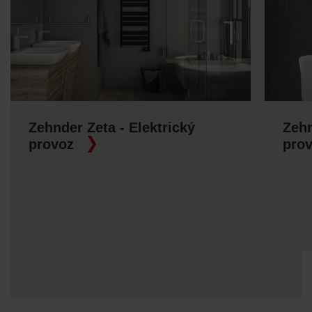
Zehnder Zeta - Elektrický
Zehn
provoz
pro