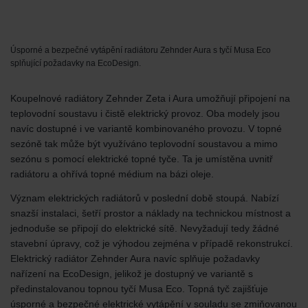
Zehnder Group UK Limited: Privacy Policy
Úsporné a bezpečné vytápění radiátoru Zehnder Aura s tyčí Musa Eco
splňující požadavky na EcoDesign.
Koupelnové radiátory Zehnder Zeta i Aura umožňují připojení na
teplovodní soustavu i čistě elektrický provoz. Oba modely jsou
navíc dostupné i ve variantě kombinovaného provozu. V topné
sezóně tak může být využíváno teplovodní soustavou a mimo
sezónu s pomocí elektrické topné tyče. Ta je umístěna uvnitř
radiátoru a ohřívá topné médium na bázi oleje.
Význam elektrických radiátorů v poslední době stoupá. Nabízí
snazší instalaci, šetří prostor a náklady na technickou místnost a
jednoduše se připojí do elektrické sítě. Nevyžadují tedy žádné
stavební úpravy, což je výhodou zejména v případě rekonstrukcí.
Elektrický radiátor Zehnder Aura navíc splňuje požadavky
nařízení na EcoDesign, jelikož je dostupný ve variantě s
předinstalovanou topnou tyčí Musa Eco. Topná tyč zajišťuje
úsporné a bezpečné elektrické vytápění v souladu se zmiňovanou