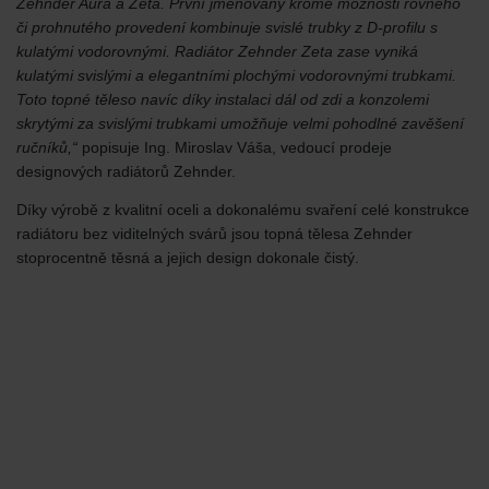
Zehnder Aura a Zeta. První jmenovaný kromě možnosti rovného
či prohnutého provedení kombinuje svislé trubky z D-profilu s
kulatými vodorovnými. Radiátor Zehnder Zeta zase vyniká
kulatými svislými a elegantními plochými vodorovnými trubkami.
Toto topné těleso navíc díky instalaci dál od zdi a konzolemi
skrytými za svislými trubkami umožňuje velmi pohodlné zavěšení
ručníků,“
popisuje Ing. Miroslav Váša, vedoucí prodeje
designových radiátorů Zehnder.
Díky výrobě z kvalitní oceli a dokonalému svaření celé konstrukce
radiátoru bez viditelných svárů jsou topná tělesa Zehnder
stoprocentně těsná a jejich design dokonale čistý.