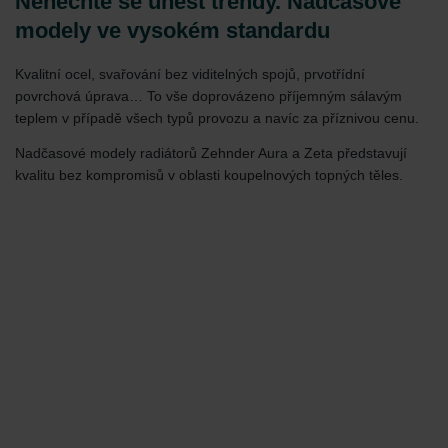
Nenechte se unést trendy. Nadčasové
modely ve vysokém standardu
Kvalitní ocel, svařování bez viditelných spojů, prvotřídní
povrchová úprava… To vše doprovázeno příjemným sálavým
teplem v případě všech typů provozu a navíc za příznivou cenu.
Nadčasové modely radiátorů Zehnder Aura a Zeta představují
kvalitu bez kompromisů v oblasti koupelnových topných těles.