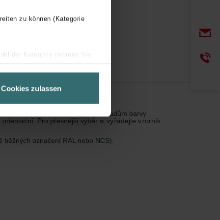
reiten zu können (Kategorie
wahl der Kategorie nehmen Sie
ir Ihren Besuchsverlauf auf
geschneiderte Informationen
Cookies zulassen
ch über einen Link in der
stínu a lesku vzhledem k různým podkladům barvy
 orientační. Pro přesnější výběr si vyžádejte vzorník
tně běžných označení RAL nebo NCS).