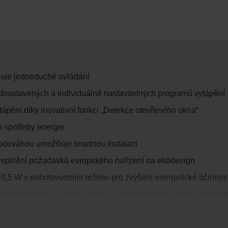
žňuje jednoduché ovládání
nastavených a individuálně nastavitelných programů vytápění
tápění díky inovativní funkci „Detekce otevřeného okna“
i spotřeby energie
vodováhou umožňuje snadnou instalaci
y splnění požadavků evropského nařízení na ekodesign
 0,5 W v pohotovostním režimu pro zvýšení energetické účinnost
automatickému snížení teploty při nepřítomnosti osob v místnost
egrovanou ovládací jednotkou včetně podsvíceného displeje
lačítek