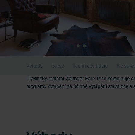
Výhody
Barvy
Technické údaje
Ke staže
Elektrický radiátor Zehnder Fare Tech kombinuje e
programy vytápění se účinné vytápění stává zcela