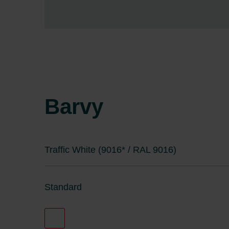
Komfortnější provoz díky možnost
Pokročilý komfort díky vytvoření
Barvy
Traffic White (9016* / RAL 9016)
Standard