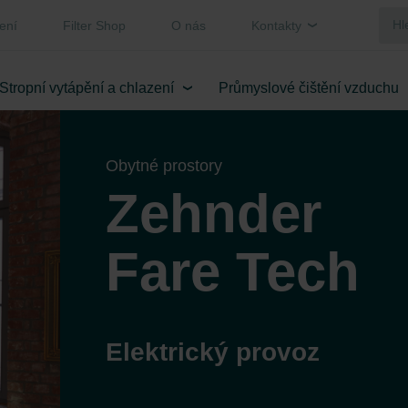
ení
Filter Shop
O nás
Kontakty
Stropní vytápění a chlazení
Průmyslové čištění vzduchu
Obytné prostory
Zehnder
Fare Tech
Elektrický provoz