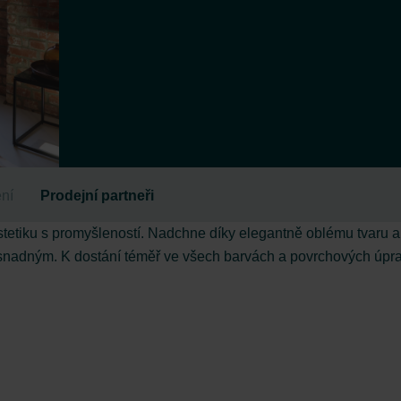
ní
Prodejní partneři
stetiku s promyšleností. Nadchne díky elegantně oblému tvaru a
 snadným. K dostání téměř ve všech barvách a povrchových úpr