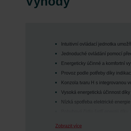
Výhody
Intuitivní ovládací jednotka umo
Jednoduché ovládání pomocí před
Energeticky účinné a komfortní vy
Provoz podle potřeby díky indikac
Konzola tvaru H s integrovanou 
Vysoká energetická účinnost dík
Nízká spotřeba elektrické energie
Pohybové čidlo šetří energii díky 
Estetický design s perfektně int
Zobrazit více
Zvýšená bezpečnost díky blokaci t