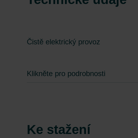
Zehnder Group İç Mekan İklimle
Zehnder Group Nederland bv: 
Zehnder Group Sales Internati
Zehnder Group Schweiz AG: D
Zehnder Polska Sp. z o.o.: O
Čistě elektrický provoz
Zehnder Group UK Limited: Pr
Klikněte pro podrobnosti
Ke stažení