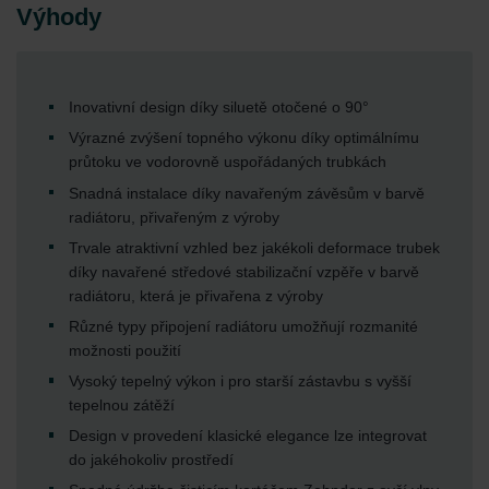
Výhody
Inovativní design díky siluetě otočené o 90°
Výrazné zvýšení topného výkonu díky optimálnímu
průtoku ve vodorovně uspořádaných trubkách
Snadná instalace díky navařeným závěsům v barvě
radiátoru, přivařeným z výroby
Trvale atraktivní vzhled bez jakékoli deformace trubek
díky navařené středové stabilizační vzpěře v barvě
radiátoru, která je přivařena z výroby
Různé typy připojení radiátoru umožňují rozmanité
možnosti použití
Vysoký tepelný výkon i pro starší zástavbu s vyšší
tepelnou zátěží
Design v provedení klasické elegance lze integrovat
do jakéhokoliv prostředí