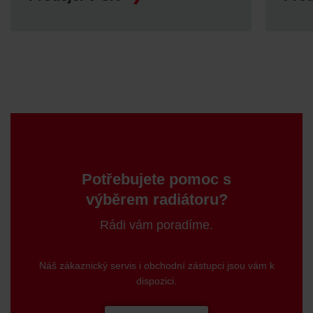
Zehnder Group Sales International: Privacy Policy
Zehnder Group Schweiz AG: Datenschutz
Zehnder Polska Sp. z o.o.: Oświadczenie o ochronie
danych Zehnder
Zehnder Group UK Limited: Privacy Policy
Potřebujete pomoc s
výběrem radiátoru?
Rádi vám poradíme.
Náš zákaznický servis i obchodní zástupci jsou vám k
dispozici.