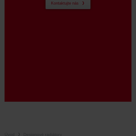
Kontaktujte nás
Úvod
Designové radiátory