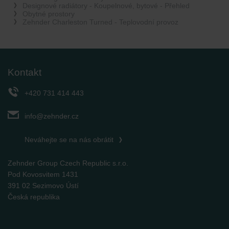
Designové radiátory - Koupelnové, bytové - Přehled
Obytné prostory
Zehnder Charleston Turned - Teplovodní provoz
Kontakt
+420 731 414 443
info@zehnder.cz
Neváhejte se na nás obrátit
Zehnder Group Czech Republic s.r.o.
Pod Kovosvitem 1431
391 02 Sezimovo Ústí
Česká republika