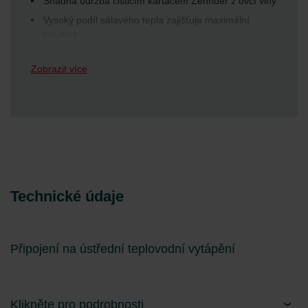
Snadná údržba čisticím kartáčem Zehnder z ovčí vlny
Vysoký podíl sálavého tepla zajišťuje maximální
komfort
Vhodný pro provoz s tepelným čerpadlem a/nebo
Zobrazit více
nízkoteplotní otopnou soustavu
Díky hladkému povrchu a snadnému čištění vhodné
také pro alergiky
Bezodpadová laserová technologie svařování
LaZer made zaručuje nejvyšší kvalitu, vysoce
hodnotný design a spolehlivý provoz otopné soustavy
Technické údaje
Připojení na ústřední teplovodní vytápění
Klikněte pro podrobnosti