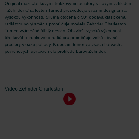
Originál mezi článkovými trubkovými radiátory s novým vzhledem
- Zehnder Charleston Turned přesvědčuje svěžím designem a
vysokou výkonností. Silueta otočená o 90° dodává klasickému
radiátoru nový směr a propůjčuje modelu Zehnder Charleston
Turned výjimečně štíhlý design. Obzvlášť vysoká výkonnost
článkového trubkového radiátoru proměňuje velké obytné
prostory v oázu pohody. K dostání téměř ve všech barvách a
povrchových úpravách dle přehledu barev Zehnder.
Video Zehnder Charleston