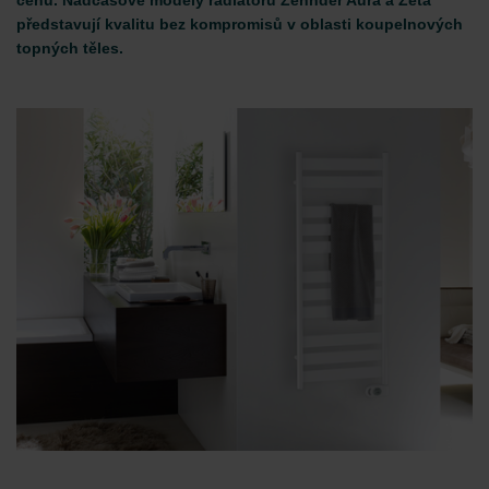
cenu. Nadčasové modely radiátorů Zehnder Aura a Zeta
představují kvalitu bez kompromisů v oblasti koupelnových
topných těles.