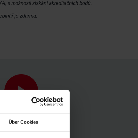
A, s možností získání akreditačních bodů.
binář je zdarma.
Über Cookies