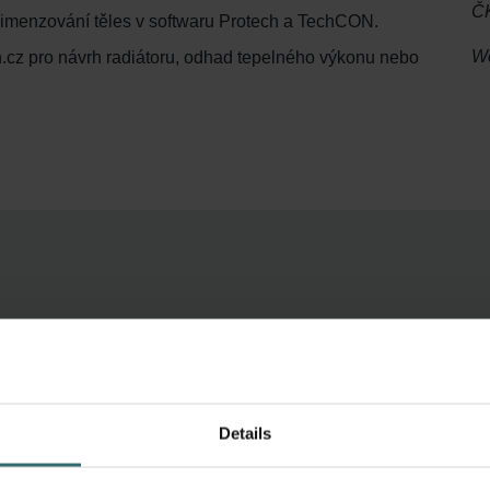
ČK
 dimenzování těles v softwaru Protech a TechCON.
We
n.cz pro návrh radiátoru, odhad tepelného výkonu nebo
lo.
Details
e: