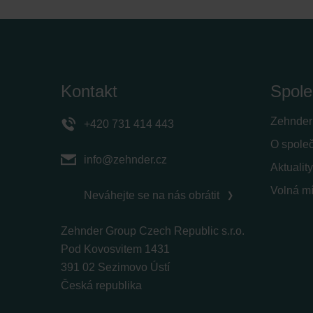
Kontakt
Spole
Zehnder
+420 731 414 443
O spole
info@zehnder.cz
Aktuality
Volná mí
Neváhejte se na nás obrátit
Zehnder Group Czech Republic s.r.o.
Pod Kovosvitem 1431
391 02 Sezimovo Ústí
Česká republika