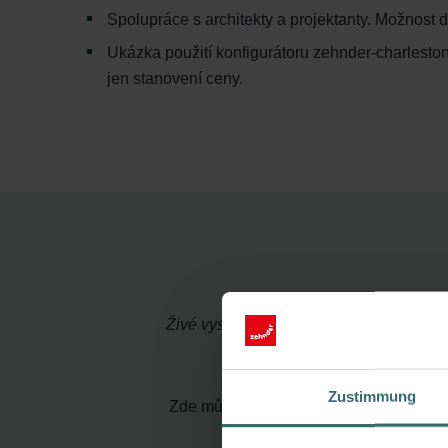
Spolupráce s architekty a projektanty. Možnost
Ukázka použití konfigurátoru zehnder-charlesto
jen stanovení ceny.
Živé vysílání online semináře již proběh
Zustimmung
Zde můžete zhlédnout záznam webinář