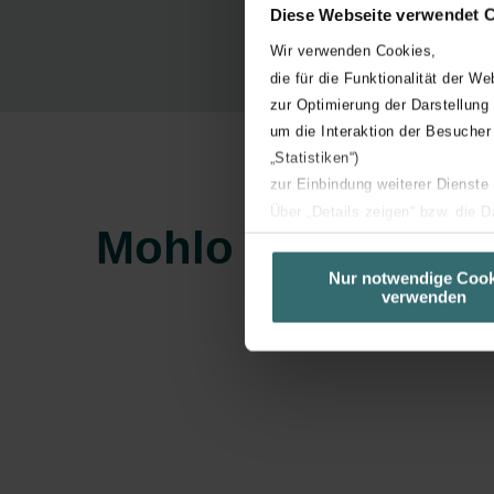
Diese Webseite verwendet 
Wir verwenden Cookies,
die für die Funktionalität der We
zur Optimierung der Darstellung
um die Interaktion der Besucher
„Statistiken“)
zur Einbindung weiterer Dienste
Über „Details zeigen“ bzw. die 
Mohlo by vás zají
die jeweiligen Cookies an oder l
unserer Website verwenden, um 
Nur notwendige Cook
verwenden
basierend auf Ihren Interessen z
Datenschutzerklärung widerrufen
Datenschutzerklärung der Zeh
Zehnder Group AG: Data Priva
Zehnder Group België nv/sa: Dé
Zehnder Group Czech Republic