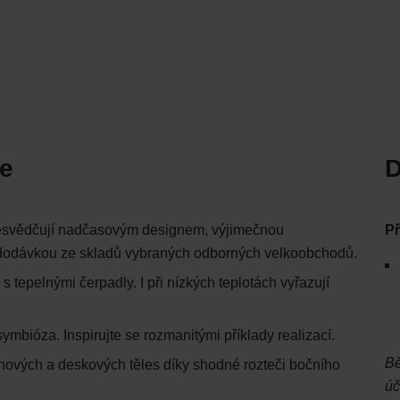
e
D
řesvědčují nadčasovým designem, výjimečnou
Př
lou dodávkou ze skladů vybraných odborných velkoobchodů.
s tepelnými čerpadly. I při nízkých teplotách vyřazují
ymbióza. Inspirujte se rozmanitými příklady realizací.
Bě
chových a deskových těles díky shodné rozteči bočního
úč