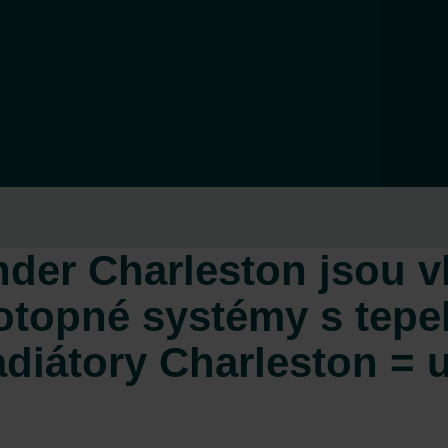
nder Charleston jsou v
 otopné systémy s tepe
diátory Charleston = 