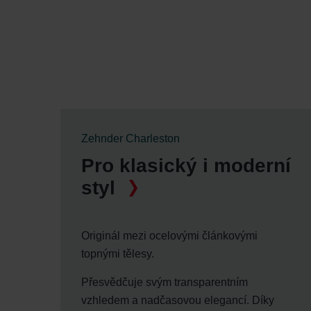
Zehnder Group France: Protec
Zehnder Group Ibérica SAU: Po
Zehnder Group Italia S.r.l.: Pr
Zehnder Group İç Mekan İklimle
Zehnder Group Nederland bv: 
Zehnder Group Sales Internati
Zehnder Group Schweiz AG: D
Zehnder Polska Sp. z o.o.: O
Zehnder Charleston
Zehnder Group UK Limited: Pr
Pro klasický i moderní
styl
Originál mezi ocelovými článkovými
topnými tělesy.
Přesvědčuje svým transparentním
vzhledem a nadčasovou elegancí. Díky