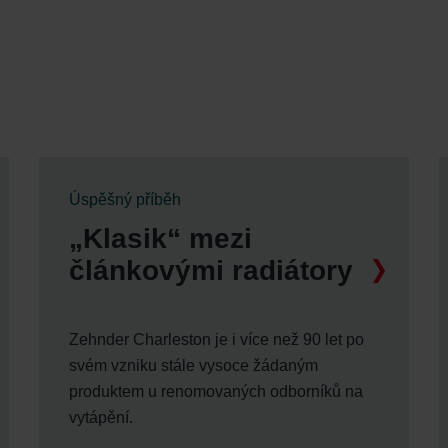
tion des données
lítica de privacidad
ivacy
ndirme Sanayi ve Ticaret Limitet Şirketi: Web Sitesi Çerezleri
Privacyverklaringen
onal: Privacy Policy
atenschutz
świadczenie o ochronie danych Zehnder
Úspěšný příběh
ivacy Policy
„Klasik“ mezi
článkovými radiátory
Zehnder Charleston je i více než 90 let po
svém vzniku stále vysoce žádaným
produktem u renomovaných odborníků na
vytápění.