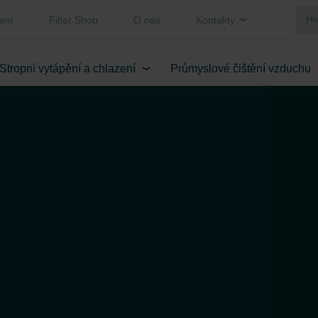
ení
Filter Shop
O nás
Kontakty
Stropní vytápění a chlazení
Průmyslové čištění vzduchu