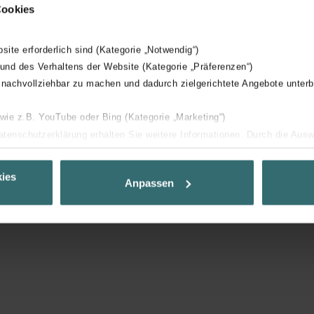
Cookies
bsite erforderlich sind (Kategorie „Notwendig“)
 und des Verhaltens der Website (Kategorie „Präferenzen“)
 nachvollziehbar zu machen und dadurch zielgerichtete Angebote unterb
 wie z.B. YouTube oder Bing (Kategorie „Marketing“)
Datenschutzerklärung erhalten Sie weitere Informationen. Durch die Aus
mat
ehnen sie ab. Bei der Auswahl von „Statistiken“ willigen Sie ein, dass w
Ihnen die bestmögliche Nutzererfahrung zu ermöglichen und Ihnen maß
ies
Anpassen
ur Verfügung zu stellen. Alle Einwilligungen können Sie selbstverständli
.
nder Group
cy
clarations de confidentialité
 s.r.o.: Zásady ochrany osobních údajů