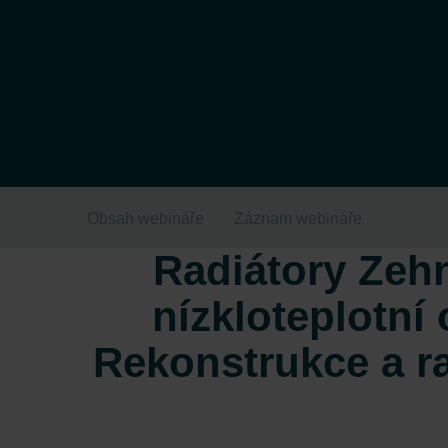
Obsah webináře
Záznam webináře
Radiátory Zeh
nízkloteplotní
Rekonstrukce a ra