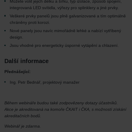
Můžete volit jejich délku a šířku, typ izolace, způsob spojení,
integrovaná LED svítidla, výřezy pro splinklery a jiné prvky.
Veškeré prvky panelů jsou plně galvanizované a tím optimálně
chráněny proti korozi.
Nové panely jsou navíc mimořádně lehké a nabízí vytříbený
design.
Jsou vhodné pro energeticky úsporné vytápění a chlazení.
Další informace
Přednášející:
Ing. Petr Bednář, projektový manažer
Během webináře budou také zodpovězeny dotazy účastníků.
Akce je akreditovaná na komoře ČKAIT i ČKA, s možností získání
akreditačních bodů.
Webinář je zdarma.