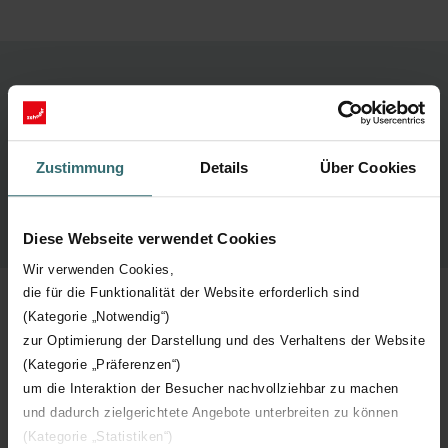
Živé vysílání online semináře již proběhlo.
Zustimmung
Details
Über Cookies
Zde můžete zhlédnout záznam webináře:
Diese Webseite verwendet Cookies
Wir verwenden Cookies,
die für die Funktionalität der Website erforderlich sind
(Kategorie „Notwendig“)
Související stránky
zur Optimierung der Darstellung und des Verhaltens der Website
(Kategorie „Präferenzen“)
um die Interaktion der Besucher nachvollziehbar zu machen
und dadurch zielgerichtete Angebote unterbreiten zu können
(Kategorie „Statistiken“)