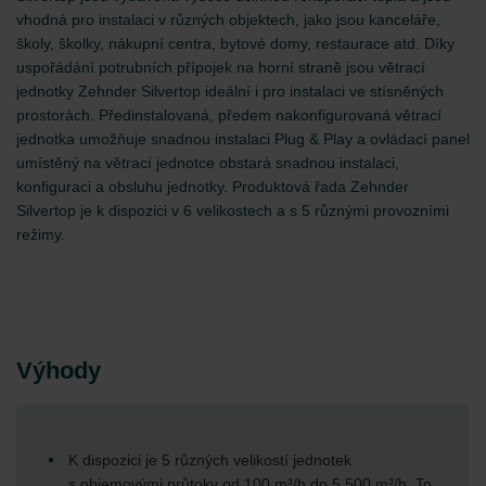
vhodná pro instalaci v různých objektech, jako jsou kanceláře,
školy, školky, nákupní centra, bytové domy, restaurace atd. Díky
uspořádání potrubních přípojek na horní straně jsou větrací
jednotky Zehnder Silvertop ideální i pro instalaci ve stísněných
prostorách. Předinstalovaná, předem nakonfigurovaná větrací
jednotka umožňuje snadnou instalaci Plug & Play a ovládací panel
umístěný na větrací jednotce obstará snadnou instalaci,
konfiguraci a obsluhu jednotky. Produktová řada Zehnder
Silvertop je k dispozici v 6 velikostech a s 5 různými provozními
režimy.
Výhody
K dispozici je 5 různých velikostí jednotek
s objemovými průtoky od 100 m³/h do 5 500 m³/h. To