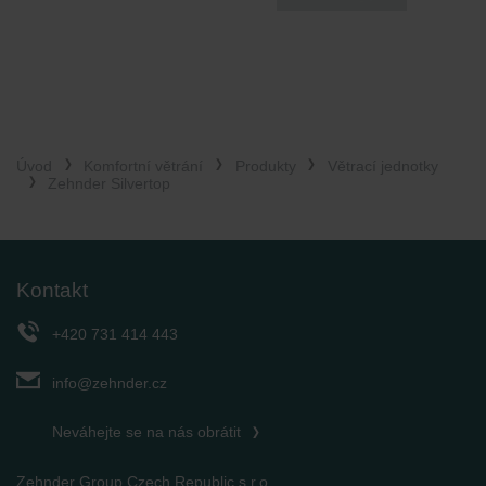
Zehnder Group İç Mekan İklimlendirme Sanayi ve Ticaret
Limitet Şirketi: Web Sitesi Çerezleri
Zehnder Group Nederland bv: Privacyverklaringen
Zehnder Group Sales International: Privacy Policy
Zehnder Group Schweiz AG: Datenschutz
Zehnder Polska Sp. z o.o.: Oświadczenie o ochronie
danych Zehnder
Úvod
Komfortní větrání
Produkty
Větrací jednotky
Zehnder Silvertop
Zehnder Group UK Limited: Privacy Policy
Kontakt
+420 731 414 443
info@zehnder.cz
Neváhejte se na nás obrátit
Zehnder Group Czech Republic s.r.o.