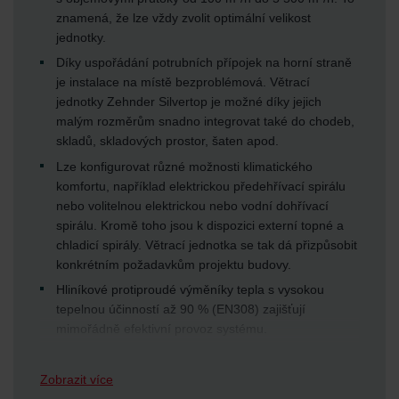
znamená, že lze vždy zvolit optimální velikost
jednotky.
Díky uspořádání potrubních přípojek na horní straně
je instalace na místě bezproblémová. Větrací
jednotky Zehnder Silvertop je možné díky jejich
malým rozměrům snadno integrovat také do chodeb,
skladů, skladových prostor, šaten apod.
Lze konfigurovat různé možnosti klimatického
komfortu, například elektrickou předehřívací spirálu
nebo volitelnou elektrickou nebo vodní dohřívací
spirálu. Kromě toho jsou k dispozici externí topné a
chladicí spirály. Větrací jednotka se tak dá přizpůsobit
konkrétním požadavkům projektu budovy.
Hliníkové protiproudé výměníky tepla s vysokou
tepelnou účinností až 90 % (EN308) zajišťují
mimořádně efektivní provoz systému.
Speciálně tvarované ventilátory s přímým řízením a
velmi nízkou spotřebou energie, vybavené EC motory
Zobrazit více
a ochranou proti přehřátí, jsou základem pro cenově