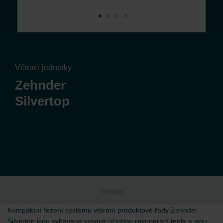
Větrací jednotky
Zehnder
Silvertop
Výhody
Kompaktní řešení systému větrání produktové řady Zehnder
Silvertop jsou vybavena vysoce účinnou rekuperací tepla a jsou