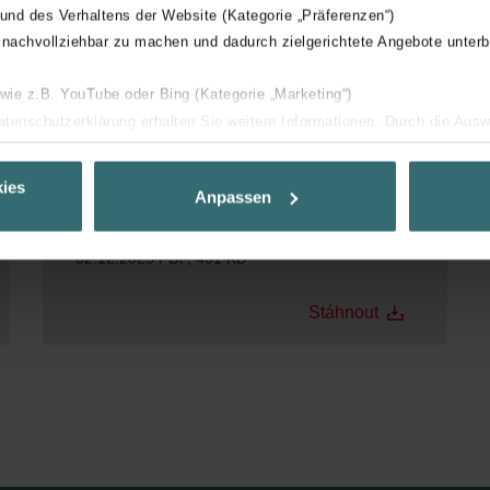
 und des Verhaltens der Website (Kategorie „Präferenzen“)
 nachvollziehbar zu machen und dadurch zielgerichtete Angebote unterb
 wie z.B. YouTube oder Bing (Kategorie „Marketing“)
Datenschutzerklärung erhalten Sie weitere Informationen. Durch die Aus
ehnen sie ab. Bei der Auswahl von „Statistiken“ willigen Sie ein, dass w
Ihnen die bestmögliche Nutzererfahrung zu ermöglichen und Ihnen maß
ies
Anpassen
ur Verfügung zu stellen. Alle Einwilligungen können Sie selbstverständli
Návod k obsluze Zehnder EVO 4
.
02.12.2025
PDF, 401 KB
nder Group
Stáhnout
cy
clarations de confidentialité
 s.r.o.: Zásady ochrany osobních údajů
tion des données
lítica de privacidad
ivacy