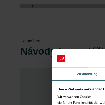
loading...
Technologie konstantního průtoku
Vnitřní konstrukce jednotky zajiš
Vylepšená energetická účinnost (
Různé možnosti ovládání pomocí 
Certifikace Passive House Institu
Ke stažení
Návody k montáži 
Zustimmung
Diese Webseite verwendet 
Wir verwenden Cookies,
die für die Funktionalität der We