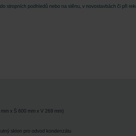
i do stropních podhledů nebo na stěnu, v novostavbách či při rek
0 mm x Š 600 mm x V 269 mm)
 nutný sklon pro odvod kondenzátu