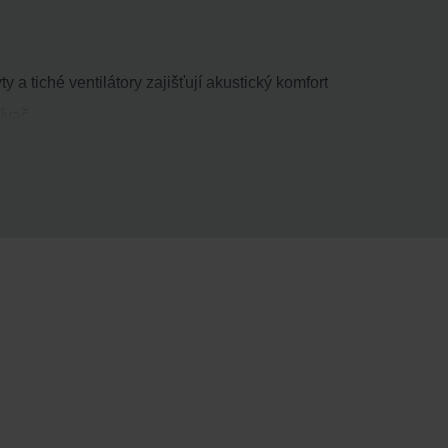
y a tiché ventilátory zajišťují akustický komfort
ívač
la pro částečnou rekuperaci vlhkosti
ntuitivní instalaci
áž
ovaným těsněním
 na všech stranách jednotky díky univerzálnosti silentblokových
konfigurací
notky
ů umožňuje nízkou spotřebu energie