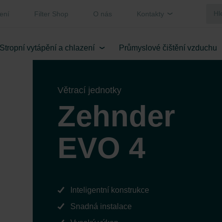
ení
Filter Shop
O nás
Kontakty
Stropní vytápění a chlazení
Průmyslové čištění vzduchu
Větrací jednotky
Zehnder
EVO 4
Inteligentní konstrukce
Snadná instalace