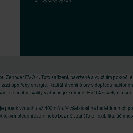
Vysoký výkon
tkou Zehnder EVO 4. Toto zařízení, navržené s využitím pokročil
izaci spotřeby energie. Radiální ventilátory s dopředu nakloněný
ání optimální kvality vzduchu je Zehnder EVO 4 skvělým řešením
 průtok vzduchu až 400 m³/h. V závislosti na individuálních po
trickým předehřevem nebo bez něj, zajišťuje flexibilitu, účinnos