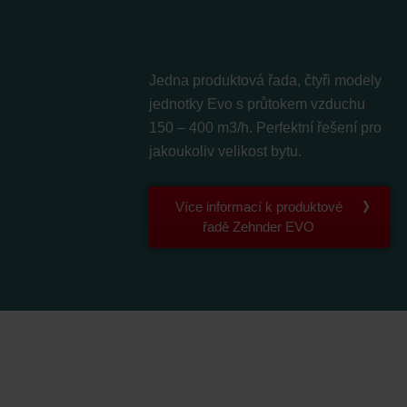
ndirme Sanayi ve Ticaret Limitet Şirketi: Web Sitesi Çerezleri
Privacyverklaringen
onal: Privacy Policy
atenschutz
Jedna produktová řada, čtyři modely
świadczenie o ochronie danych Zehnder
jednotky Evo s průtokem vzduchu
ivacy Policy
150 – 400 m3/h. Perfektní řešení pro
jakoukoliv velikost bytu.
Více informací k produktové
řadě Zehnder EVO