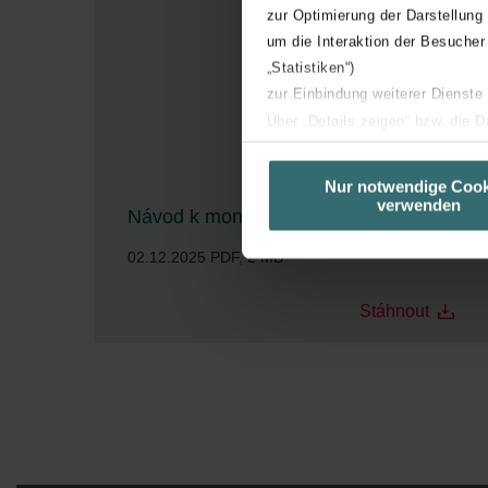
zur Optimierung der Darstellung
um die Interaktion der Besucher
„Statistiken“)
zur Einbindung weiterer Dienste
Über „Details zeigen“ bzw. die 
die jeweiligen Cookies an oder l
unserer Website verwenden, um 
Nur notwendige Cook
verwenden
basierend auf Ihren Interessen z
Návod k montáži Zehnder EVO 4
Datenschutzerklärung widerrufen
02.12.2025
PDF, 2 MB
Datenschutzerklärung der Zeh
Stáhnout
Zehnder Group AG: Data Priva
Zehnder Group België nv/sa: Dé
Zehnder Group Czech Republic
Zehnder Group France: Protec
Zehnder Group Ibérica SAU: Po
Zehnder Group Italia S.r.l.: Pr