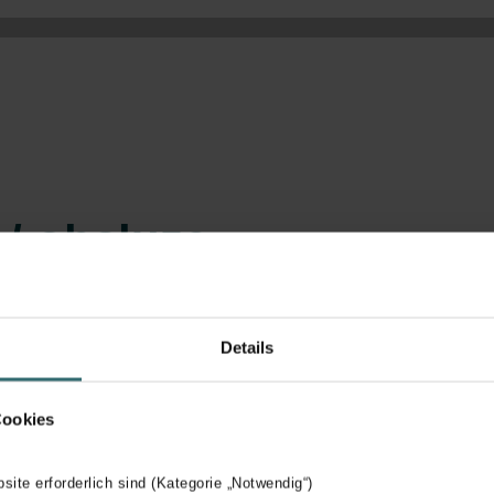
 vzduchu zaručuje nejvyšší komfort
ťuje proudění vzduchu s minimální tlakovou ztrátou
až 95 %)
dálkového ovládání, automatizace chytré domácnosti (KNX, Mo
te
/ obsluze
Details
Cookies
bsite erforderlich sind (Kategorie „Notwendig“)