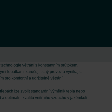
é technologie větrání s konstantním průtokem,
mi lopatkami zaručují tichý provoz a vynikající
 pro komfortní a udržitelné větrání.
třebách lze zvolit standardní výměník tepla nebo
t a optimální kvalitu vnitřního vzduchu v jakémkoli