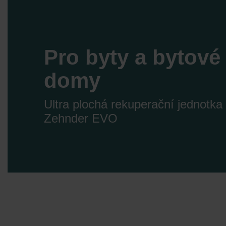
Zehnder Group İç Mekan İklimle
Zehnder Group Nederland bv: 
Zehnder Group Sales Internati
Zehnder Group Schweiz AG: D
Pro byty a bytové
Zehnder Polska Sp. z o.o.: O
Zehnder Group UK Limited: Pr
domy
Ultra plochá rekuperační jednotka
Zehnder EVO