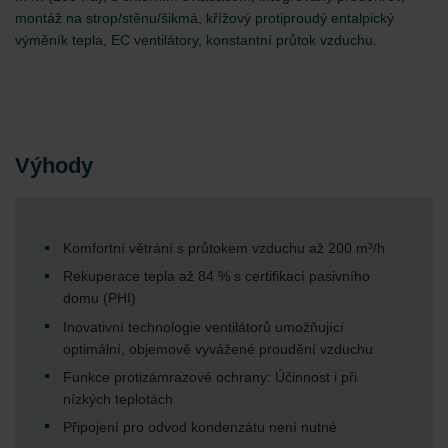
montáž na strop/stěnu/šikmá, křížový protiproudý entalpický
výměník tepla, EC ventilátory, konstantní průtok vzduchu.
Výhody
Komfortní větrání s průtokem vzduchu až 200 m³/h
Rekuperace tepla až 84 % s certifikací pasivního
domu (PHI)
Inovativní technologie ventilátorů umožňující
optimální, objemově vyvážené proudění vzduchu
Funkce protizámrazové ochrany: Účinnost i při
nízkých teplotách
Připojení pro odvod kondenzátu není nutné