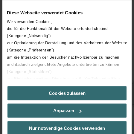
loading...
Diese Webseite verwendet Cookies
Wir verwenden Cookies,
die für die Funktionalität der Website erforderlich sind
(Kategorie „Notwendig“)
zur Optimierung der Darstellung und des Verhaltens der Website
Související produkty
(Kategorie „Präferenzen“)
um die Interaktion der Besucher nachvollziehbar zu machen
und dadurch zielgerichtete Angebote unterbreiten zu können
(Kategorie „Statistiken“)
zur Einbindung weiterer Dienste wie z.B. YouTube oder Bing
(Kategorie „Marketing“)
Cookies zulassen
Über „Details zeigen“ bzw. die Datenschutzerklärung erhalten
Sie weitere Informationen. Durch die Auswahl der Kategorie
nehmen Sie die jeweiligen Cookies an oder lehnen sie ab. Bei
Anpassen
der Auswahl von „Statistiken“ willigen Sie ein, dass wir Ihren
Besuchsverlauf auf unserer Website verwenden, um Ihnen die
bestmögliche Nutzererfahrung zu ermöglichen und Ihnen
Nur notwendige Cookies verwenden
maßgeschneiderte Informationen basierend auf Ihren Interessen