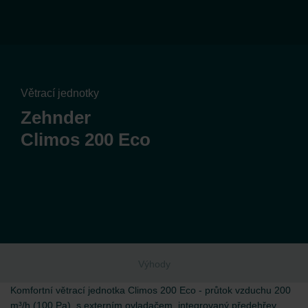
Větrací jednotky
Zehnder
Climos 200 Eco
Výhody
Komfortní větrací jednotka Climos 200 Eco - průtok vzduchu 200
m³/h (100 Pa), s externím ovladačem, integrovaný předehřev,