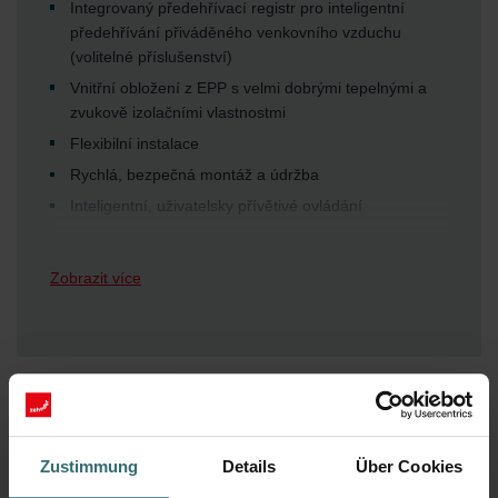
Integrovaný předehřívací registr pro inteligentní
předehřívání přiváděného venkovního vzduchu
(volitelné příslušenství)
Vnitřní obložení z EPP s velmi dobrými tepelnými a
zvukově izolačními vlastnostmi
Flexibilní instalace
Rychlá, bezpečná montáž a údržba
Inteligentní, uživatelsky přívětivé ovládání
Indikace výměny filtru
Automatické ovládání řízené dle časového
Zobrazit více
harmonogramu nebo čidly
Zustimmung
Details
Über Cookies
Ke stažení