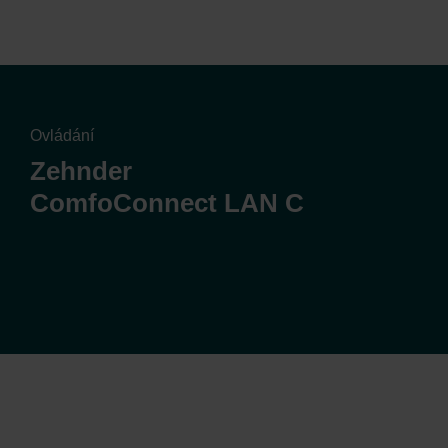
Ovládání
Zehnder
ComfoConnect LAN C