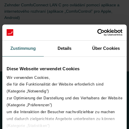
Zehnder ComfoConnect LAN C pro ovládání pomocí aplikace a
internetového rozhraní (aplikace „ComfoControl” pro Apple,
Android)
Zustimmung
Details
Über Cookies
Úvod
Komfortní větrání
Produkty
Větrací jednotky
Ovládání
Zehnder ComfoConnect LAN C
Diese Webseite verwendet Cookies
Wir verwenden Cookies,
Kontakt
die für die Funktionalität der Website erforderlich sind
(Kategorie „Notwendig“)
+420 731 414 443
zur Optimierung der Darstellung und des Verhaltens der Website
(Kategorie „Präferenzen“)
info@zehnder.cz
um die Interaktion der Besucher nachvollziehbar zu machen
und dadurch zielgerichtete Angebote unterbreiten zu können
Neváhejte se na nás obrátit
(Kategorie „Statistiken“)