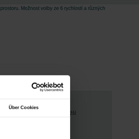
prostoru. Možnost volby ze 6 rychlostí a různých
Über Cookies
acuje jen v případě potřeby -> nižší
mutí čelního krytu otočením