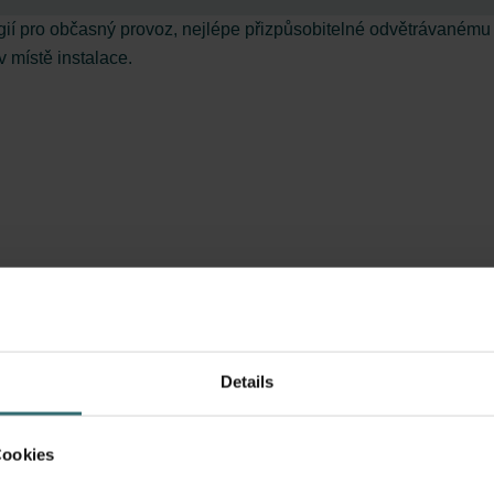
gií pro občasný provoz, nejlépe přizpůsobitelné odvětrávanému 
 místě instalace.
Details
 monitoruje okolní prostředí a zaručuje, že ventilátor Samika pr
Cookies
oru – možnost volby ze 6 rychlostí se snadným nastavením po sej