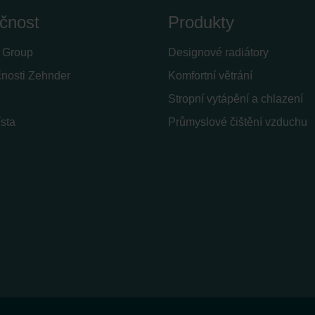
ivacy
čnost
Produkty
ndirme Sanayi ve Ticaret Limitet Şirketi: Web Sitesi Çerezleri
Privacyverklaringen
 Group
Designové radiátory
onal: Privacy Policy
čnosti Zehnder
Komfortní větrání
atenschutz
świadczenie o ochronie danych Zehnder
Stropní vytápění a chlazení
ivacy Policy
sta
Průmyslové čištění vzduchu