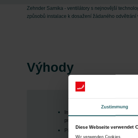
Zehnder Samika - ventilátory s nejnovější technolo
způsobů instalace k dosažení žádaného odvětrání v
Výhody
Zustimmung
Inteligentní technologie “SMART” -
provozní náklady
Diese Webseite verwendet 
Přizpůsobitelnost velikosti prost
Wir verwenden Cookies,