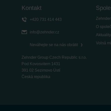
Zehnder Group Italia S.r.l.: Pr
Kontakt
Spole
Zehnder Group İç Mekan İklimle
Zehnder Group Nederland bv: 
Zehnder
+420 731 414 443
Zehnder Group Sales Internati
O spole
Zehnder Group Schweiz AG: D
info@zehnder.cz
Zehnder Polska Sp. z o.o.: O
Aktuality
Zehnder Group UK Limited: Pr
Volná mí
Neváhejte se na nás obrátit
Zehnder Group Czech Republic s.r.o.
Pod Kovosvitem 1431
391 02 Sezimovo Ústí
Česká republika