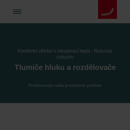
Komfortní větrání s rekuperací tepla - Rozvody
vzduchu
Tlumiče hluku a rozdělovače
Prozkoumejte naše produktové portfolio