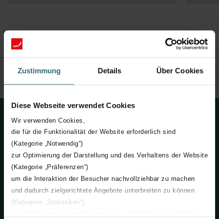
Úvod
Komfortní větrání
Produkty
Rozvody vzduchu
Zustimmung
Details
Über Cookies
Tlumiče a rozdělovače
Diese Webseite verwendet Cookies
Kontakt
Wir verwenden Cookies,
die für die Funktionalität der Website erforderlich sind
+420 731 414 443
(Kategorie „Notwendig“)
zur Optimierung der Darstellung und des Verhaltens der Website
info@zehnder.cz
(Kategorie „Präferenzen“)
um die Interaktion der Besucher nachvollziehbar zu machen
Neváhejte se na nás obrátit
und dadurch zielgerichtete Angebote unterbreiten zu können
(Kategorie „Statistiken“)
Zehnder Group Czech Republic s.r.o.
zur Einbindung weiterer Dienste wie z.B. YouTube oder Bing
Pod Kovosvitem 1431