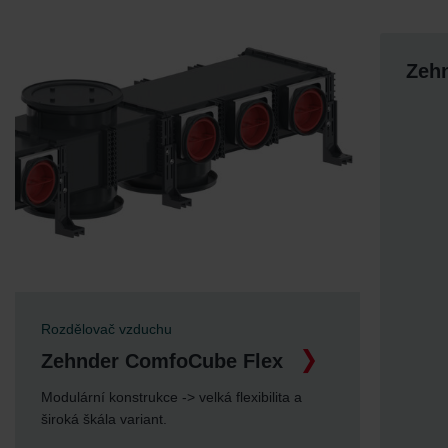
Zeh
Rozdělovač vzduchu
Zehnder ComfoCube Flex
Modulární konstrukce -> velká flexibilita a
široká škála variant.