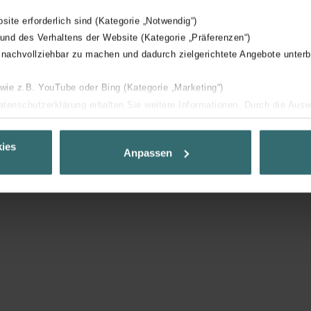
bsite erforderlich sind (Kategorie „Notwendig“)
 und des Verhaltens der Website (Kategorie „Präferenzen“)
 nachvollziehbar zu machen und dadurch zielgerichtete Angebote unterb
 wie z.B. YouTube oder Bing (Kategorie „Marketing“)
Související produkty
Datenschutzerklärung erhalten Sie weitere Informationen. Durch die Aus
ehnen sie ab. Bei der Auswahl von „Statistiken“ willigen Sie ein, dass w
Ihnen die bestmögliche Nutzererfahrung zu ermöglichen und Ihnen maß
ies
Anpassen
ur Verfügung zu stellen. Alle Einwilligungen können Sie selbstverständli
.
nder Group
cy
clarations de confidentialité
 s.r.o.: Zásady ochrany osobních údajů
tion des données
lítica de privacidad