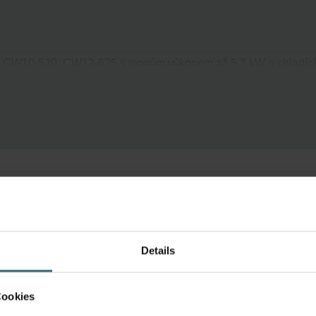
, CW10-520, CW12-625 s topným výkonem až 5,3 kW a chladíc
- podporuje splnění směrnice NZEB zpřísňující pravidla pro výs
Details
Cookies