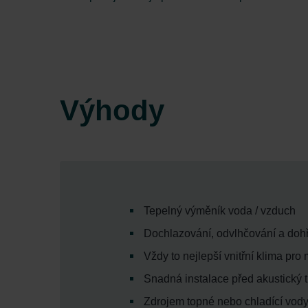
Výhody
Tepelný výměník voda / vzduch
Dochlazování, odvlhčování a dohř
Vždy to nejlepší vnitřní klima pro
Snadná instalace před akustický
Zdrojem topné nebo chladící vod