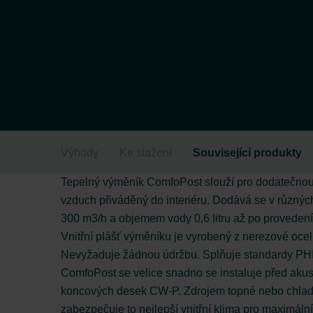
Výhody
Ke stažení
Související produkty
Tepelný výměník ComfoPost slouží pro dodatečnou 
vzduch přiváděný do interiéru. Dodává se v různý
300 m3/h a objemem vody 0,6 litru až po provede
Vnitřní plášť výměníku je vyrobený z nerezové oceli
Nevyžaduje žádnou údržbu. Splňuje standardy PHI 
ComfoPost se velice snadno se instaluje před aku
koncových desek CW-P. Zdrojem topné nebo chladí
zabezpečuje to nejlepší vnitřní klima pro maximální