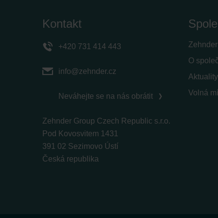
Kontakt
Spole
Zehnder
+420 731 414 443
O spole
info@zehnder.cz
Aktuality
Volná mí
Neváhejte se na nás obrátit
Zehnder Group Czech Republic s.r.o.
Pod Kovosvitem 1431
391 02 Sezimovo Ústí
Česká republika