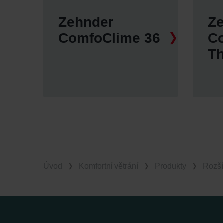
Zehnder
Z
ComfoClime 36
C
T
Úvod
Komfortní větrání
Produkty
Rozší