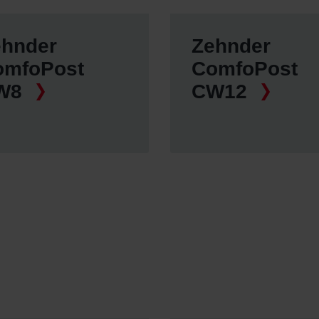
ivacy
ndirme Sanayi ve Ticaret Limitet Şirketi: Web Sitesi Çerezleri
ehnder
Zehnder
Privacyverklaringen
omfoPost
ComfoPost
onal: Privacy Policy
atenschutz
W8
CW12
świadczenie o ochronie danych Zehnder
ivacy Policy