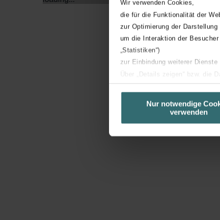
Wir verwenden Cookies,
die für die Funktionalität der We
zur Optimierung der Darstellung
um die Interaktion der Besucher
„Statistiken“)
zur Einbindung weiterer Dienste
Über „Details zeigen“ bzw. die 
die jeweiligen Cookies an oder l
unserer Website verwenden, um 
Nur notwendige Cook
verwenden
basierend auf Ihren Interessen z
Datenschutzerklärung widerrufen
Datenschutzerklärung der Zeh
Zehnder Group AG: Data Priva
Zehnder Group België nv/sa: Dé
Zehnder Group Czech Republic
Zehnder Group France: Protec
Zehnder Group Ibérica SAU: Po