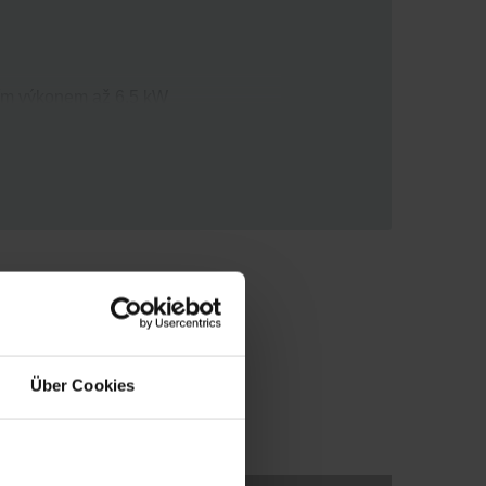
ím výkonem až 6,5 kW
tavbu rodinných domů
Über Cookies