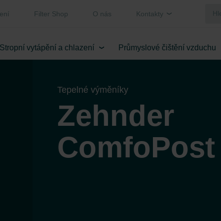
ení
Filter Shop
O nás
Kontakty
Stropní vytápění a chlazení
Průmyslové čištění vzduchu
Tepelné výměníky
Zehnder
ComfoPost