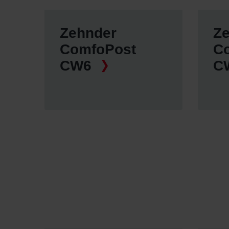
Zehnder Group Italia S.r.l.: Pr
Zehnder Group İç Mekan İklimle
Zehnder
Z
Zehnder Group Nederland bv: 
ComfoPost
C
Zehnder Group Sales Internati
Zehnder Group Schweiz AG: D
CW6
C
Zehnder Polska Sp. z o.o.: O
Zehnder Group UK Limited: Pr