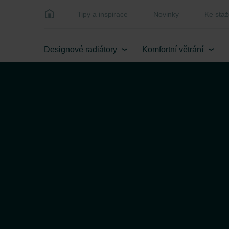
Tipy a inspirace
Novinky
Ke staž
Designové radiátory
Komfortní větrání