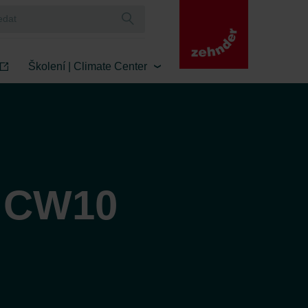
Školení | Climate Center
 CW10