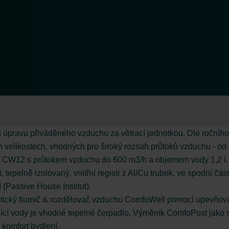
úpravu přiváděného vzduchu za větrací jednotkou. Dle ročního
ch velikostech, vhodných pro široký rozsah průtoků vzduchu - 
ní CW12 s průtokem vzduchu do 600 m3/h a objemem vody 1,2 l.
, tepelně izolovaný, vnitřní registr z Al/Cu trubek, ve spodní čá
(Passive House Institut).
stický tlumič & rozdělovač vzduchu ComfoWell pomocí upevňov
cí vody je vhodné tepelné čerpadlo. Výměník ComfoPost jako 
 komfort bydlení.