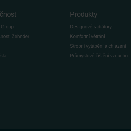
čnost
Produkty
 Group
Designové radiátory
čnosti Zehnder
Komfortní větrání
Stropní vytápění a chlazení
sta
Průmyslové čištění vzduchu