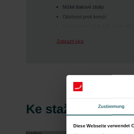
Nízké tlakové ztráty
Odolnost proti korozi
Dle velikosti CW6-320, CW8-420
Ideální řešení pro pasivní domy 
Zobrazit více
Ke stažení
Zustimmung
Diese Webseite verwendet 
loading...