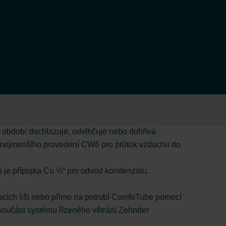
 období dochlazuje, odvlhčuje nebo dohřívá
od nejmenšího provedení CW6 pro průtok vzduchu do
sti je přípojka Cu ½“ pro odvod kondenzátu.
acích lišt nebo přímo na potrubí ComfoTube pomocí
součást systému řízeného větrání Zehnder