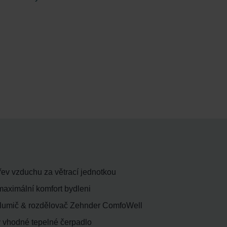
ev vzduchu za větrací jednotkou
 maximální komfort bydleni
 tlumič & rozdělovač Zehnder ComfoWell
y vhodné tepelné čerpadlo