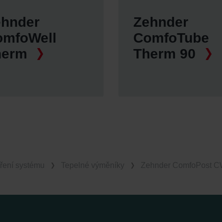
ehnder
Zehnder
omfoWell
ComfoTube
herm
Therm 90
ření systému
Tepelné výměníky
Zehnder ComfoPost 