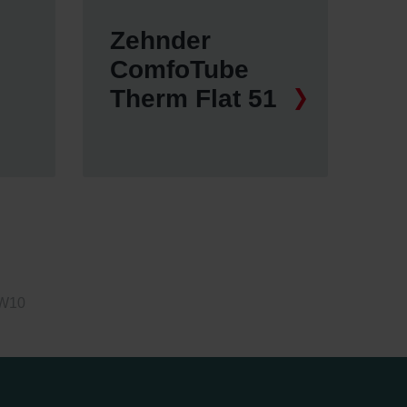
Zehnder
ComfoTube
Therm Flat 51
CW10