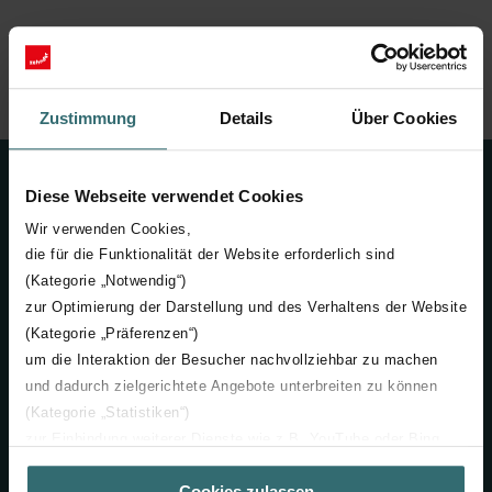
Úvod
Komfortní větrání
Produkty
Rozšíření systému
Optimalizace vlhkosti
Zustimmung
Details
Über Cookies
Kontakt
Diese Webseite verwendet Cookies
Wir verwenden Cookies,
+420 731 414 443
die für die Funktionalität der Website erforderlich sind
(Kategorie „Notwendig“)
info@zehnder.cz
zur Optimierung der Darstellung und des Verhaltens der Website
(Kategorie „Präferenzen“)
Neváhejte se na nás obrátit
um die Interaktion der Besucher nachvollziehbar zu machen
Zehnder Group Czech Republic s.r.o.
und dadurch zielgerichtete Angebote unterbreiten zu können
Pod Kovosvitem 1431
(Kategorie „Statistiken“)
391 02 Sezimovo Ústí
zur Einbindung weiterer Dienste wie z.B. YouTube oder Bing
Česká republika
(Kategorie „Marketing“)
Cookies zulassen
Über „Details zeigen“ bzw. die Datenschutzerklärung erhalten