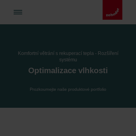
Komfortní větrání s rekuperací tepla - Rozšíření
systému
Optimalizace vlhkosti
Prozkoumejte naše produktové portfolio