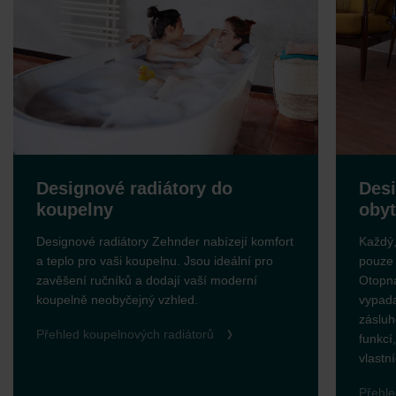
Designové radiátory do
Desi
koupelny
obyt
Designové radiátory Zehnder nabízejí komfort
Každý,
a teplo pro vaši koupelnu. Jsou ideální pro
pouze 
zavěšení ručníků a dodají vaší moderní
Otopná
koupelně neobyčejný vzhled.
vypada
zásluh
Přehled koupelnových radiátorů
funkcí,
vlastn
Přehle