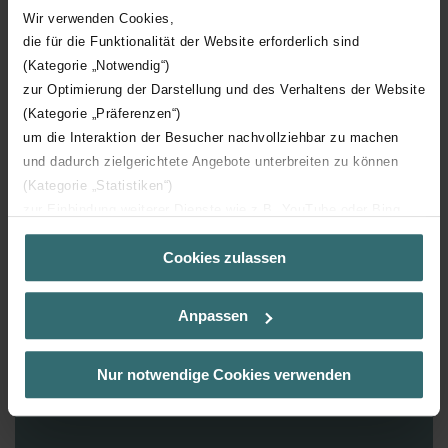
Wir verwenden Cookies,
Santiago Miranda – designer
die für die Funktionalität der Website erforderlich sind
(Kategorie „Notwendig“)
zur Optimierung der Darstellung und des Verhaltens der Website
(Kategorie „Präferenzen“)
um die Interaktion der Besucher nachvollziehbar zu machen
und dadurch zielgerichtete Angebote unterbreiten zu können
Varianty provozu
(Kategorie „Statistiken“)
zur Einbindung weiterer Dienste wie z.B. YouTube oder Bing
Teplovodní provoz
(Kategorie „Marketing“)
Cookies zulassen
Über „Details zeigen“ bzw. die Datenschutzerklärung erhalten
Sie weitere Informationen. Durch die Auswahl der Kategorie
nehmen Sie die jeweiligen Cookies an oder lehnen sie ab. Bei
Anpassen
der Auswahl von „Statistiken“ willigen Sie ein, dass wir Ihren
Besuchsverlauf auf unserer Website verwenden, um Ihnen die
bestmögliche Nutzererfahrung zu ermöglichen und Ihnen
Nur notwendige Cookies verwenden
maßgeschneiderte Informationen basierend auf Ihren Interessen
zur Verfügung zu stellen. Alle Einwilligungen können Sie
selbstverständlich über einen Link in der Datenschutzerklärung