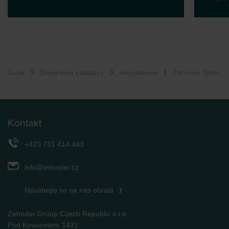
Úvod
Designové radiátory
Koupelnové
Zehnder Tetris
Kontakt
+420 731 414 443
info@zehnder.cz
Neváhejte se na nás obrátit
Zehnder Group Czech Republic s.r.o.
Pod Kovosvitem 1431