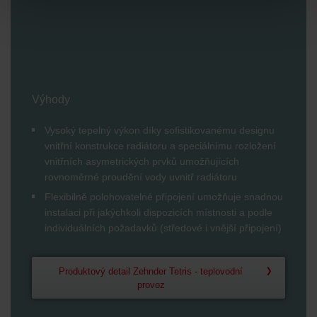
widerrufen.
Datenschutzerklärung der Zehnder Group
Zehnder Group AG: Data Privacy
Zehnder Group België nv/sa: Déclarations de confidentialité
Zehnder Group Czech Republic s.r.o.: Zásady ochrany
osobních údajů
Výhody
Zehnder Group France: Protection des données
Zehnder Group Ibérica SAU: Política de privacidad
Vysoký tepelný výkon díky sofistikovanému designu
Zehnder Group Italia S.r.l.: Privacy
vnitřní konstrukce radiátoru a speciálnímu rozložení
Zehnder Group İç Mekan İklimlendirme Sanayi ve Ticaret
vnitřních asymetrických prvků umožňujících
Limitet Şirketi: Web Sitesi Çerezleri
rovnoměrné proudění vody uvnitř radiátoru
Zehnder Group Nederland bv: Privacyverklaringen
Flexibilně polohovatelné připojení umožňuje snadnou
Zehnder Group Sales International: Privacy Policy
instalaci při jakýchkoli dispozicích místnosti a podle
Zehnder Group Schweiz AG: Datenschutz
individuálních požadavků (středové i vnější připojení)
Zehnder Polska Sp. z o.o.: Oświadczenie o ochronie
danych Zehnder
Zehnder Group UK Limited: Privacy Policy
Produktový detail Zehnder Tetris - teplovodní
provoz