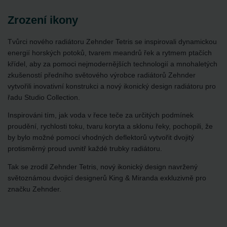
Zrození ikony
Tvůrci nového radiátoru Zehnder Tetris se inspirovali dynamickou
energií horských potoků, tvarem meandrů řek a rytmem ptačích
křídel, aby za pomoci nejmodernějších technologií a mnohaletých
zkušeností předního světového výrobce radiátorů Zehnder
vytvořili inovativní konstrukci a nový ikonický design radiátoru pro
řadu Studio Collection.
Inspirováni tím, jak voda v řece teče za určitých podmínek
proudění, rychlosti toku, tvaru koryta a sklonu řeky, pochopili, že
by bylo možné pomocí vhodných deflektorů vytvořit dvojitý
protisměrný proud uvnitř každé trubky radiátoru.
Tak se zrodil Zehnder Tetris, nový ikonický design navržený
světoznámou dvojicí designerů King & Miranda exkluzivně pro
značku Zehnder.