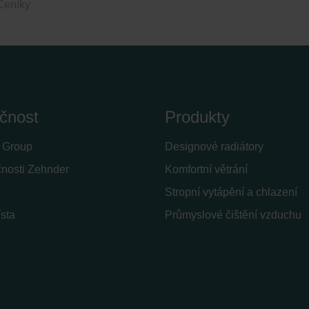
Ceníky
čnost
Produkty
 Group
Designové radiátory
čnosti Zehnder
Komfortní větrání
Stropní vytápění a chlazení
sta
Průmyslové čištění vzduchu