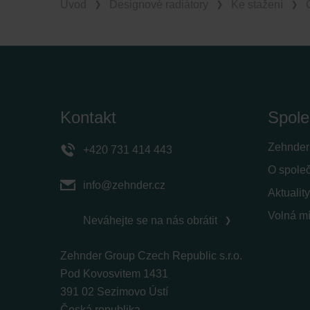
Úvod
Designové radiátory
Ke stažení
Kontakt
Spole
Zehnder
+420 731 414 443
O spole
info@zehnder.cz
Aktuality
Volná mí
Neváhejte se na nás obrátit
Zehnder Group Czech Republic s.r.o.
Pod Kovosvitem 1431
391 02 Sezimovo Ústí
Česká republika