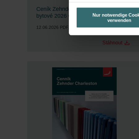
die jeweiligen Cookies an oder l
Ceník Zehnder Designové radiátory
unserer Website verwenden, um 
Nur notwendige Cook
bytové 2026 CZ
verwenden
basierend auf Ihren Interessen z
12.06.2026
PDF, 14 MB
Datenschutzerklärung widerrufen
Stáhnout
Datenschutzerklärung der Zeh
Zehnder Group AG: Data Priva
Zehnder Group België nv/sa: Dé
Zehnder Group Czech Republic
Zehnder Group France: Protec
Zehnder Group Ibérica SAU: Po
Zehnder Group Italia S.r.l.: Pr
Zehnder Group İç Mekan İklimle
Zehnder Group Nederland bv: 
Zehnder Group Sales Internati
Zehnder Group Schweiz AG: D
Zehnder Polska Sp. z o.o.: O