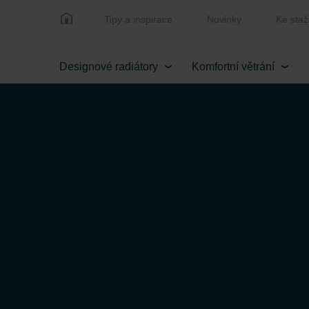
Tipy a inspirace
Novinky
Ke staž
Designové radiátory
Komfortní větrání