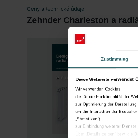
Ceny a technické údaje
Zehnder Charleston a radiá
Zustimmung
Diese Webseite verwendet 
Wir verwenden Cookies,
die für die Funktionalität der We
zur Optimierung der Darstellung
um die Interaktion der Besucher
„Statistiken“)
zur Einbindung weiterer Dienste
Über „Details zeigen“ bzw. die 