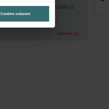
ir Ihren Besuchsverlauf auf
Ceník Zehnder Charleston 2026 CZ
geschneiderte Informationen
Cookies zulassen
ch über einen Link in der
12.06.2026
PDF, 12 MB
Stáhnout