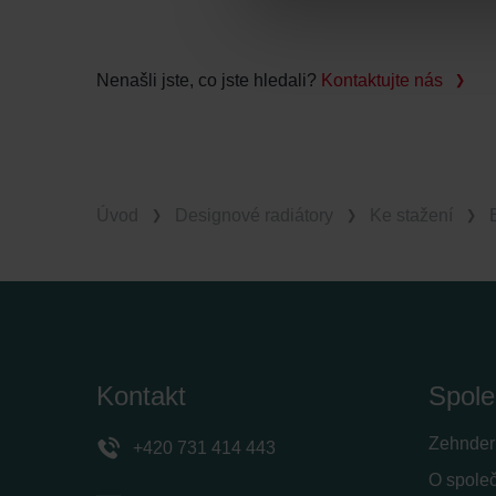
Datenschutzerklärung der Zeh
Zehnder Group AG: Data Priva
Zehnder Group België nv/sa: Dé
Nenašli jste, co jste hledali?
Kontaktujte nás
Zehnder Group Czech Republic
Zehnder Group France: Protec
Zehnder Group Ibérica SAU: Po
Zehnder Group Italia S.r.l.: Pr
Úvod
Designové radiátory
Ke stažení
Zehnder Group İç Mekan İklimle
Zehnder Group Nederland bv: 
Zehnder Group Sales Internati
Zehnder Group Schweiz AG: D
Zehnder Polska Sp. z o.o.: O
Zehnder Group UK Limited: Pr
Kontakt
Spole
Zehnder
+420 731 414 443
O spole