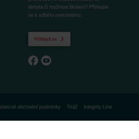
témata či možnost školení? Přihlaste
se k odběru newsletteru.
Přihlásit se
obecné obchodní podmínky
Tiráž
Integrity Line