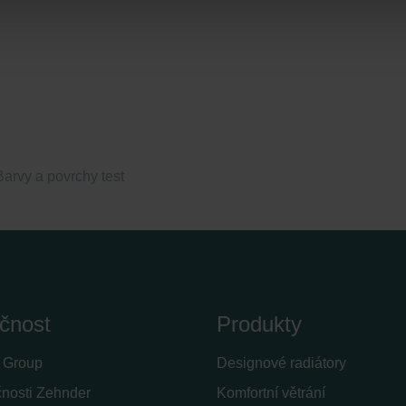
nder Group
cy
clarations de confidentialité
 s.r.o.: Zásady ochrany osobních údajů
tion des données
lítica de privacidad
ivacy
Barvy a povrchy test
ndirme Sanayi ve Ticaret Limitet Şirketi: Web Sitesi Çerezleri
Privacyverklaringen
onal: Privacy Policy
atenschutz
świadczenie o ochronie danych Zehnder
ivacy Policy
čnost
Produkty
 Group
Designové radiátory
čnosti Zehnder
Komfortní větrání