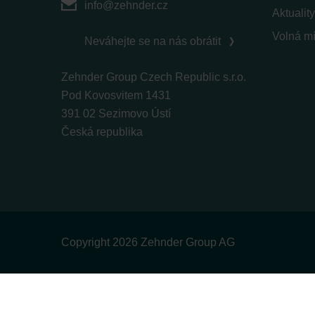
info@zehnder.cz
Aktuality
Volná mí
Neváhejte se na nás obrátit
Zehnder Group Czech Republic s.r.o.
Pod Kovosvitem 1431
391 02 Sezimovo Ústí
Česká republika
Copyright 2026 Zehnder Group AG