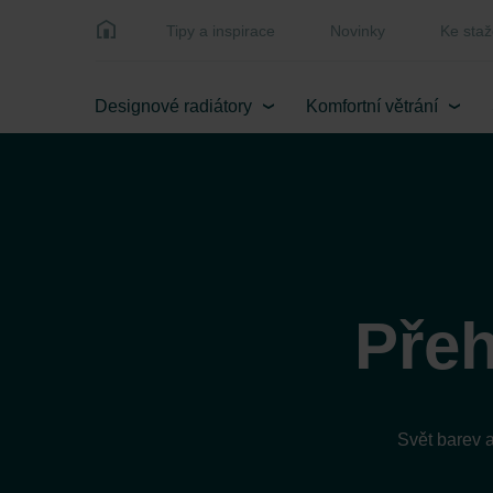
Tipy a inspirace
Novinky
Ke staž
Designové radiátory
Komfortní větrání
Přeh
Svět barev 