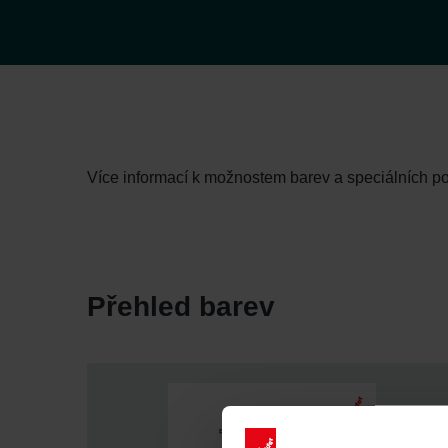
Více informací k možnostem barev a speciálních 
Přehled barev