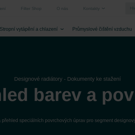
ení
Filter Shop
O nás
Kontakty
Stropní vytápění a chlazení
Průmyslové čištění vzduchu
Designové radiátory - Dokumenty ke stažení
led barev a po
a přehled speciálních povrchových úprav pro segment designový