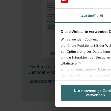
Zustimmung
Diese Webseite verwendet 
Wir verwenden Cookies,
die für die Funktionalität der We
zur Optimierung der Darstellung
um die Interaktion der Besucher
„Statistiken“)
Výroba a vzhled článkových radiátorů
zur Einbindung weiterer Dienste
Zehnder v povrchu Technoline
Über „Details zeigen“ bzw. die 
19.05.2026
PDF, 2 MB
die jeweiligen Cookies an oder l
unserer Website verwenden, um 
Nur notwendige Cook
Stáhnout
verwenden
basierend auf Ihren Interessen z
Datenschutzerklärung widerrufen