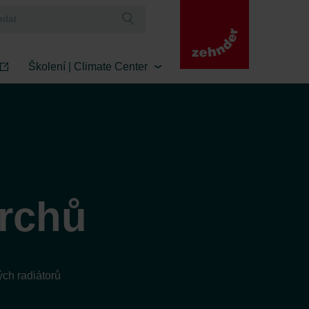
Školení | Climate Center
vrchů
ch radiátorů