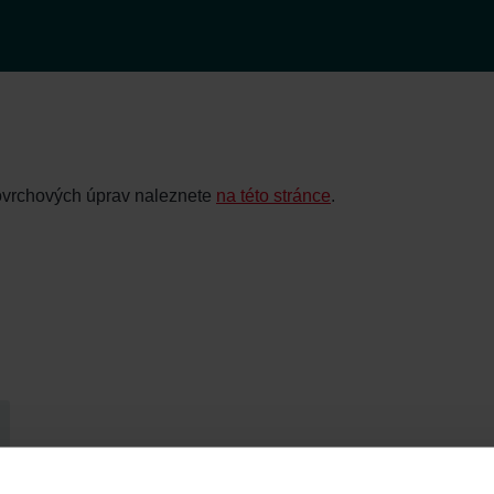
povrchových úprav naleznete
na této stránce
.