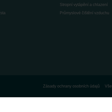
Stropní vytápění a chlazení
sta
Průmyslové čištění vzduchu
Zásady ochrany osobních údajů
Vše