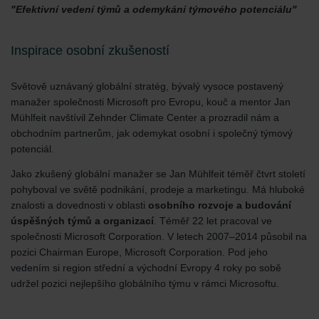
"Efektivní vedení týmů a odemykání týmového potenciálu"
Inspirace osobní zkušeností
Světově uznávaný globální stratég, bývalý vysoce postavený
manažer společnosti Microsoft pro Evropu, kouč a mentor Jan
Mühlfeit navštívil Zehnder Climate Center a prozradil nám a
obchodním partnerům, jak odemykat osobní i společný týmový
potenciál.
Jako zkušený globální manažer se Jan Mühlfeit téměř čtvrt století
pohyboval ve světě podnikání, prodeje a marketingu. Má hluboké
znalosti a dovednosti v oblasti
osobního rozvoje a budování
úspěšných týmů a organizací
. Téměř 22 let pracoval ve
společnosti Microsoft Corporation. V letech 2007–2014 působil na
pozici Chairman Europe, Microsoft Corporation. Pod jeho
vedením si region střední a východní Evropy 4 roky po sobě
udržel pozici nejlepšího globálního týmu v rámci Microsoftu.