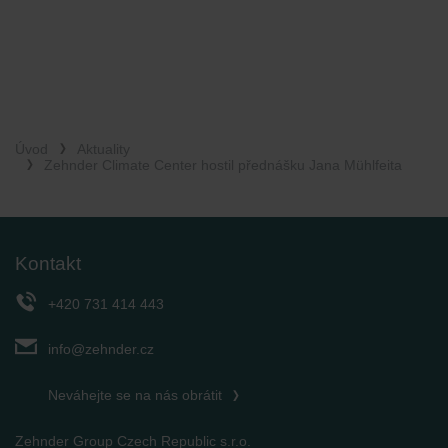
Úvod
Aktuality
Zehnder Climate Center hostil přednášku Jana Mühlfeita
Kontakt
+420 731 414 443
info@zehnder.cz
Neváhejte se na nás obrátit
Zehnder Group Czech Republic s.r.o.