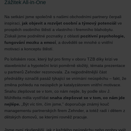
Zážitek All-in-One
Na setkání jsme společně s našimi obchodními partnery čerpali
inspiraci,
jak objevit a rozvíjet osobní a týmový potenciál
ve
prospěch osobního štěstí a vlastního i firemního blahobytu.
Získali jsme podnětné poznatky z oblasti
pozitivní psychologie,
fungování mozku a emocí
, a dověděli se mnohé o vnitřní
motivaci a konceptu štěstí.
Po loňském roce, který byl pro firmy v oboru TZB díky krizi ve
stavebnictví a hypoteční krizi poměrně složitý, témata prezentace
u partnerů Zehnder rezonovala. Za nejpodnětnější část
přednášky označili pasáž týkající se vnímání neúspěchu – fakt, že
změna pohledu na neúspěch je katalyzátorem vnitřní motivace.
Snahu zlepšovat se v tom, co nám nejde, by podle slov J.
Mühlfeita měla vystřídat
snaha zlepšovat se v tom, co nám jde
nejlépe.
„Být víc tím, čím jsme,“ doporučuje známý kouč
managementu partnerských firem Zehnder, a totéž radí i dětem z
dětských domovů, se kterými rovněž pracuje.
Jsme nyní zkušenější, jak z každého neúspěchu nebo prohry vyjít