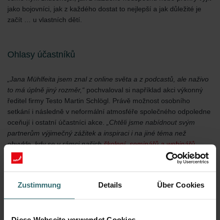
jako bojovníci, jak z každého dostat to nejlepší a jak důležité je
začít … u vlastních dětí.
Ohlasy účastníků
„Jana Mühlfeita jsem znal z online světa a z podcastů, ale naživo
to má úplně jiný rozměr,“
pochvaloval si například akci výkonný
ředitel firmy Testo Martin Schlögl. Právě možnost osobního
setkání i následně v neformální atmosféře společného odpoledne
oceňují i ostatní účastníci akce.
„Chtěli jsme nabídnout svým
partnerům výjimečný zážitek a inspiraci i na jiné téma než
obvykle, kdy se v rámci našich
školení, seminářů a webinářů
věnujeme tématům komfortního a úsporného zajištění zdravého
vnitřního klima,“
říká jednatel firmy Zehnder Ing.Jiří Štekr, a
dodává:
„Pouze odbornost a výkon nestačí ani v tak výsostně
Zustimmung
Details
Über Cookies
technickém oboru, jakým je TZB. Je třeba využívat potenciál
osobností v týmu, pracovat i na sobě samých, na vnitřní motivaci,
bez které se opravdu úspěšné firmy neobejdou.“
Diese Webseite verwendet Cookies