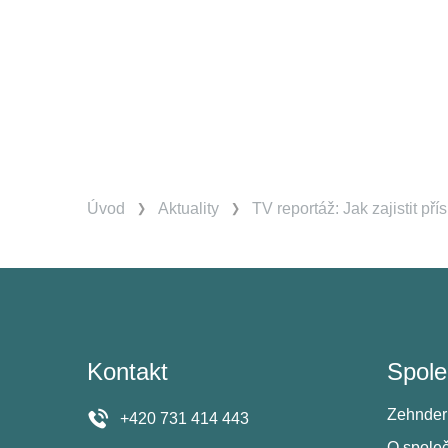
Úvod
Aktuality
TV reportáž: Jak zajistit p
Kontakt
Spole
Zehnder
+420 731 414 443
O spole