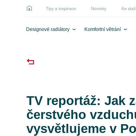
Tipy a inspirace
Novinky
Ke staž
Designové radiátory
Komfortní větrání
TV reportáž: Jak z
čerstvého vzduch
vysvětlujeme v P