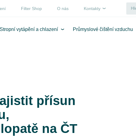
ení
Filter Shop
O nás
Kontakty
Stropní vytápění a chlazení
Průmyslové čištění vzduchu
ajistit přísun
u,
olopatě na ČT