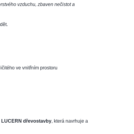
čerstvého vzduchu, zbaven nečistot a
dět.
ičitého ve vnitřním prostoru
i LUCERN dřevostavby
, která navrhuje a