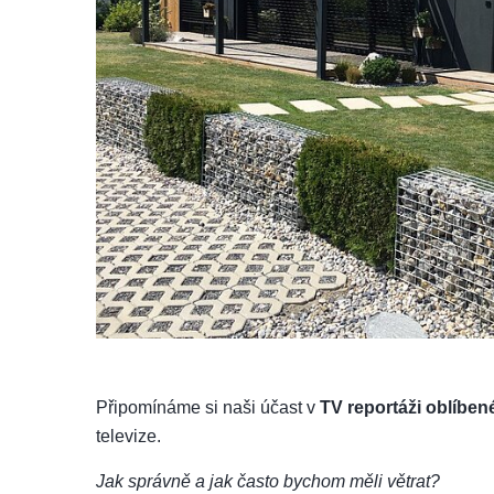
Připomínáme si naši účast v
TV reportáži oblíbe
televize.
Jak správně a jak často bychom měli větrat?