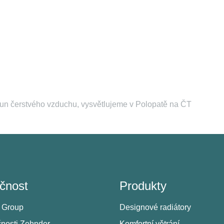
řísun čerstvého vzduchu, vysvětlujeme v Polopatě na ČT
čnost
Produkty
 Group
Designové radiátory
čnosti Zehnder
Komfortní větrání