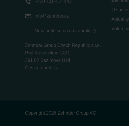
Zehnder
+420 731 414 443
O spole
info@zehnder.cz
Aktuality
Volná mí
Neváhejte se na nás obrátit
Zehnder Group Czech Republic s.r.o.
Pod Kovosvitem 1431
391 02 Sezimovo Ústí
Česká republika
Copyright 2026 Zehnder Group AG