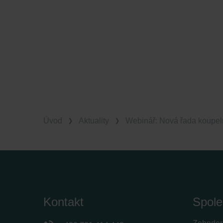
Úvod
Aktuality
Webinář: Nová řada koupeln
Kontakt
Spole