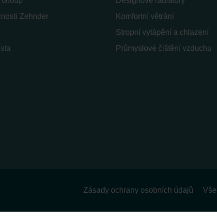
 Group
Designové radiátory
čnosti Zehnder
Komfortní větrání
Stropní vytápění a chlazení
sta
Průmyslové čištění vzduchu
Zásady ochrany osobních údajů
Vše