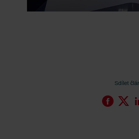
Zehnder Group Nederland bv: 
Zehnder Group Sales Internati
Zehnder Group Schweiz AG: D
Zehnder Polska Sp. z o.o.: O
Zehnder Group UK Limited: Pr
Sdílet čl