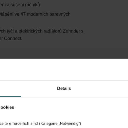
ení a sušení ručníků
 vytápění ve 47 moderních barevných
ch tyčí a elektrických radiátorů Zehnder s
r Connect.
adiátorů Zehnder
Details
Cookies
á na komoře ČKAIT i ČKA.
bsite erforderlich sind (Kategorie „Notwendig“)