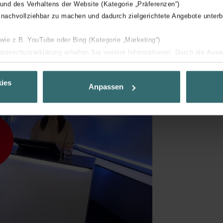
 und des Verhaltens der Website (Kategorie „Präferenzen“)
 nachvollziehbar zu machen und dadurch zielgerichtete Angebote unterb
 wie z.B. YouTube oder Bing (Kategorie „Marketing“)
Datenschutzerklärung erhalten Sie weitere Informationen. Durch die Aus
ehnen sie ab. Bei der Auswahl von „Statistiken“ willigen Sie ein, dass w
Ihnen die bestmögliche Nutzererfahrung zu ermöglichen und Ihnen maß
ies
Anpassen
ur Verfügung zu stellen. Alle Einwilligungen können Sie selbstverständli
.
nder Group
cy
clarations de confidentialité
 s.r.o.: Zásady ochrany osobních údajů
tion des données
lítica de privacidad
ivacy
ndirme Sanayi ve Ticaret Limitet Şirketi: Web Sitesi Çerezleri