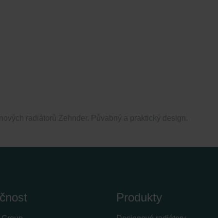
ových radiátorů Zehnder. Půvabný a praktický design.
čnost
Produkty