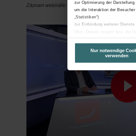
zur Optimierung der Darstellung
Záznam webináře:
um die Interaktion der Besucher
„Statistiken“)
zur Einbindung weiterer Dienste
Über „Details zeigen“ bzw. die 
die jeweiligen Cookies an oder l
unserer Website verwenden, um 
Nur notwendige Cook
verwenden
basierend auf Ihren Interessen z
Datenschutzerklärung widerrufen
Datenschutzerklärung der Zeh
Zehnder Group AG: Data Priva
Zehnder Group België nv/sa: Dé
Zehnder Group Czech Republic
Zehnder Group France: Protec
Zehnder Group Ibérica SAU: Po
Zehnder Group Italia S.r.l.: Pr
Zehnder Group İç Mekan İklimle