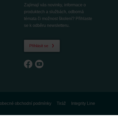
Zajímají vás novinky, informace o
produktech a službách, odborná
témata či možnost školení? Přihlaste
se k odběru newsletteru.
Přihlásit se
obecné obchodní podmínky
Tiráž
Integrity Line