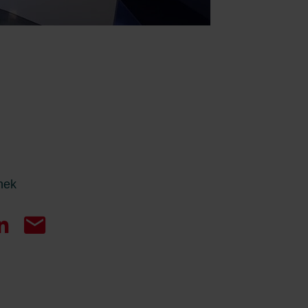
Privacyverklaringen
onal: Privacy Policy
atenschutz
świadczenie o ochronie danych Zehnder
ivacy Policy
ánek