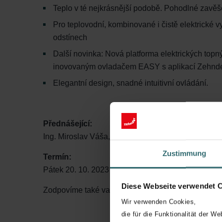
Teplo v té nejkrásnější podobě. Pohodlné zavěš
Pro teplovodní, kombinované i čistě elektrické
odstínech
Další novinka: Nová platforma elektrických topný
inovovaným ovladačem EASY s aplikací Zehnde
Elegantní design, snadné intuitivní ovládání.
Přednášející:
Ing. Miroslav Váša, vedoucí prodeje designových r
Zustimmung
Termín:
Pátek 20. 10. 2023 od 10:00 do 11:00 hod.
Diese Webseite verwendet 
Zodpovíme také vaše dotazy. Akce je akreditovan
Wir verwenden Cookies,
die für die Funktionalität der We