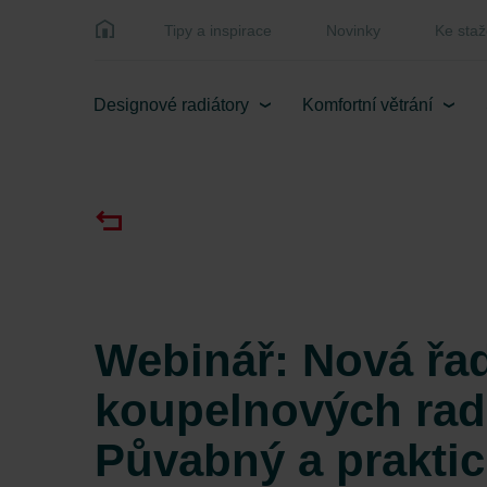
Tipy a inspirace
Novinky
Ke staž
Designové radiátory
Komfortní větrání
Webinář: Nová řa
koupelnových rad
Půvabný a praktic