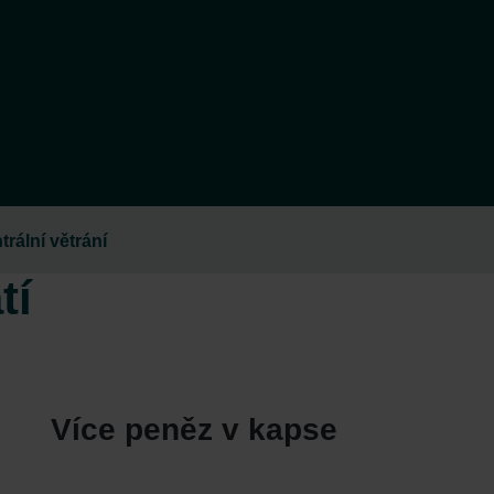
rální větrání
tí
Více peněz v kapse