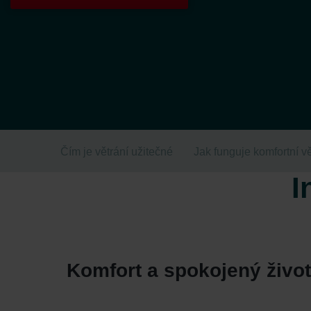
Čím je větrání užitečné
Jak funguje komfortní vě
I
Komfort a spokojený život