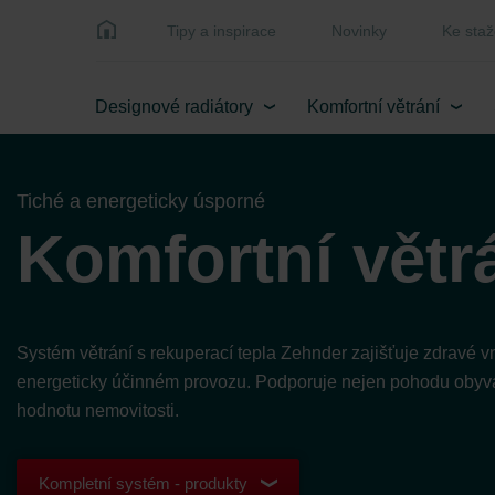
Tipy a inspirace
Novinky
Ke staž
Designové radiátory
Komfortní větrání
Tiché a energeticky úsporné
Komfortní větr
Systém větrání s rekuperací tepla Zehnder zajišťuje zdravé vni
energeticky účinném provozu. Podporuje nejen pohodu obyvat
hodnotu nemovitosti.
Kompletní systém - produkty