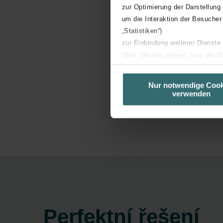
zur Optimierung der Darstellung
um die Interaktion der Besucher
„Statistiken“)
zur Einbindung weiterer Dienste
Über „Details zeigen“ bzw. die 
die jeweiligen Cookies an oder l
unserer Website verwenden, um 
Nur notwendige Cook
verwenden
basierend auf Ihren Interessen z
Datenschutzerklärung widerrufen
Datenschutzerklärung der Zeh
Zehnder Group AG: Data Priva
Zehnder Group België nv/sa: Dé
Zehnder Group Czech Republic
Zehnder Group France: Protec
Zehnder Group Ibérica SAU: Po
Perfektní řešení
Zehnder Group Italia S.r.l.: Pr