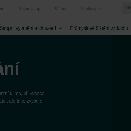
ení
Filter Shop
O nás
Kontakty
Stropní vytápění a chlazení
Průmyslové čištění vzduchu
ání
třní klima, při vysoce
el, ale také zvyšuje