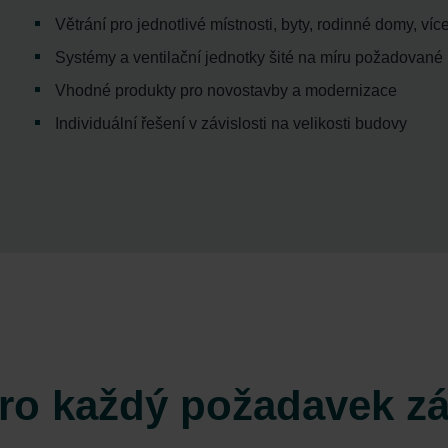
ndirme Sanayi ve Ticaret Limitet Şirketi: Web Sitesi Çerezleri
Větrání pro jednotlivé místnosti, byty, rodinné domy, v
Privacyverklaringen
onal: Privacy Policy
Systémy a ventilační jednotky šité na míru požadované 
atenschutz
Vhodné produkty pro novostavby a modernizace
świadczenie o ochronie danych Zehnder
Individuální řešení v závislosti na velikosti budovy
ivacy Policy
pro každý požadavek z