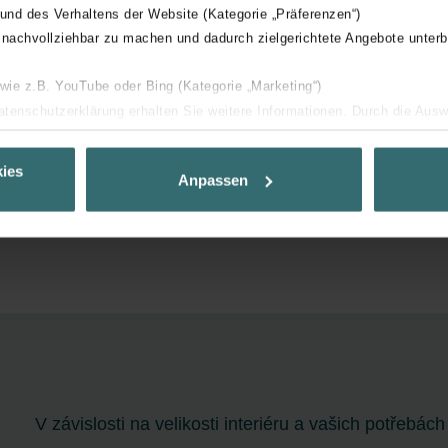
 und des Verhaltens der Website (Kategorie „Präferenzen“)
 nachvollziehbar zu machen und dadurch zielgerichtete Angebote unterb
 wie z.B. YouTube oder Bing (Kategorie „Marketing“)
Datenschutzerklärung erhalten Sie weitere Informationen. Durch die Aus
ehnen sie ab. Bei der Auswahl von „Statistiken“ willigen Sie ein, dass w
Ihnen die bestmögliche Nutzererfahrung zu ermöglichen und Ihnen maß
ies
Anpassen
ur Verfügung zu stellen. Alle Einwilligungen können Sie selbstverständli
.
nder Group
cy
clarations de confidentialité
 s.r.o.: Zásady ochrany osobních údajů
tion des données
lítica de privacidad
V závislosti na velikosti interiéru a vašich potřeb
ivacy