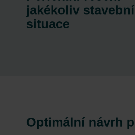
Zehnder Group İç Mekan İklimle
jakékoliv stavební
Zehnder Group Nederland bv: 
Zehnder Group Sales Internati
situace
Zehnder Group Schweiz AG: D
Zehnder Polska Sp. z o.o.: O
Zehnder Group UK Limited: Pr
Optimální návrh 