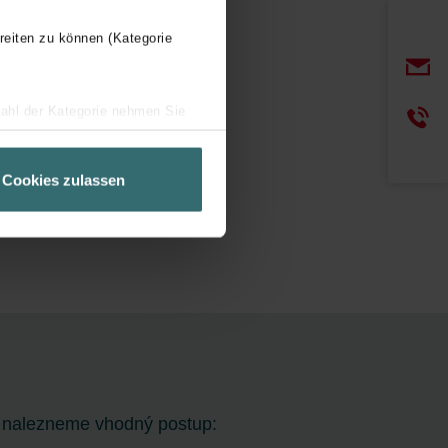
reiten zu können (Kategorie
wahl der Kategorie nehmen Sie
ir Ihren Besuchsverlauf auf
geschneiderte Informationen
Cookies zulassen
ch über einen Link in der
ách nalezneme vhodný postup: