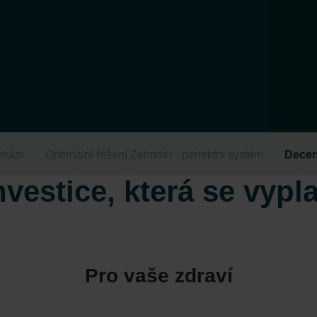
trání
Optimální řešení Zehnder - perfektní systém
Decent
nvestice, která se vypla
Pro vaše zdraví