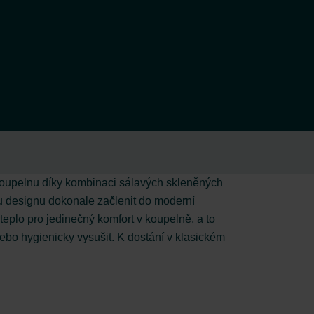
e koupelnu díky kombinaci sálavých skleněných
mu designu dokonale začlenit do moderní
eplo pro jedinečný komfort v koupelně, a to
ebo hygienicky vysušit. K dostání v klasickém