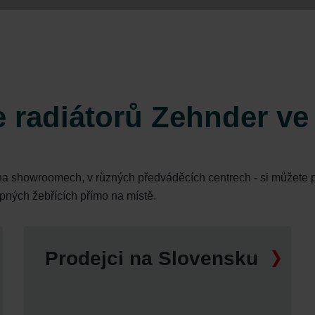
onal: Privacy Policy
atenschutz
świadczenie o ochronie danych Zehnder
ivacy Policy
e radiátorů Zehnder ve
na showroomech, v různých předváděcích centrech - si můžete p
opných žebřících přímo na místě.
Prodejci na Slovensku