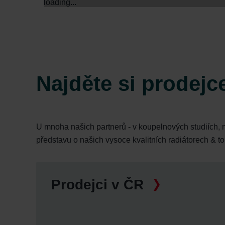
loading...
Zehnder Group Sales Internati
Zehnder Group Schweiz AG: D
Zehnder Polska Sp. z o.o.: O
Zehnder Group UK Limited: Pr
Najděte si prodejc
U mnoha našich partnerů - v koupelnových studiích, 
představu o našich vysoce kvalitních radiátorech & t
Prodejci v ČR