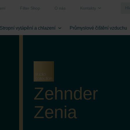
ení
Filter Shop
O nás
Kontakty
Stropní vytápění a chlazení
Průmyslové čištění vzduchu
Zehnder
Zenia