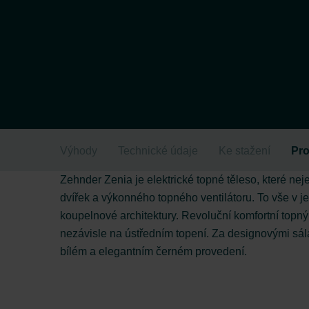
Výhody
Technické údaje
Ke stažení
Pro
Zehnder Zenia je elektrické topné těleso, které ne
dvířek a výkonného topného ventilátoru. To vše v j
koupelnové architektury. Revoluční komfortní topný
nezávisle na ústředním topení. Za designovými sál
bílém a elegantním černém provedení.