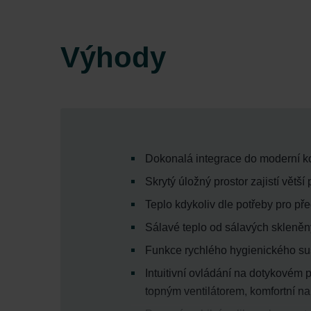
Výhody
Dokonalá integrace do moderní ko
Skrytý úložný prostor zajistí větš
Teplo kdykoliv dle potřeby pro př
Sálavé teplo od sálavých skleněný
Funkce rychlého hygienického suš
Intuitivní ovládání na dotykovém 
topným ventilátorem, komfortní na