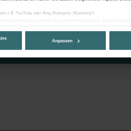
Vyberte si design, barvu i rozměr
radiátoru. Získáte technické údaje i
 wie z.B. YouTube oder Bing (Kategorie „Marketing“)
cenu. Včetně příslušenství.
Datenschutzerklärung erhalten Sie weitere Informationen. Durch die Aus
ehnen sie ab. Bei der Auswahl von „Statistiken“ willigen Sie ein, dass w
Přejít na konfigurátor
Ihnen die bestmögliche Nutzererfahrung zu ermöglichen und Ihnen maß
ies
Anpassen
ur Verfügung zu stellen. Alle Einwilligungen können Sie selbstverständli
.
nder Group
cy
clarations de confidentialité
 s.r.o.: Zásady ochrany osobních údajů
tion des données
lítica de privacidad
ivacy
ndirme Sanayi ve Ticaret Limitet Şirketi: Web Sitesi Çerezleri
Privacyverklaringen