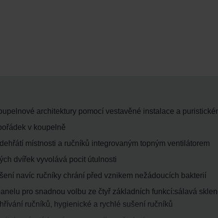
upelnové architektury pomocí vestavěné instalace a puristick
í pořádek v koupelně
edehřátí místnosti a ručníků integrovaným topným ventilátorem
ch dvířek vyvolává pocit útulnosti
ení navíc ručníky chrání před vznikem nežádoucích bakterií
panelu pro snadnou volbu ze čtyř základních funkcí:sálavá skle
hřívání ručníků, hygienické a rychlé sušení ručníků