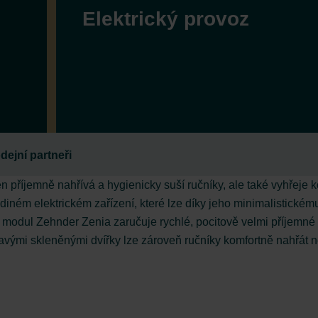
Elektrický provoz
dejní partneři
jen příjemně nahřívá a hygienicky suší ručníky, ale také vyhřej
ediném elektrickém zařízení, které lze díky jeho minimalistické
 modul Zehnder Zenia zaručuje rychlé, pocitově velmi příjemné t
avými skleněnými dvířky lze zároveň ručníky komfortně nahřát n