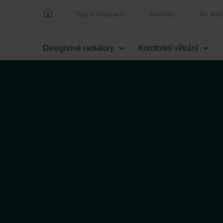
Tipy a inspirace
Novinky
Ke staž
Designové radiátory
Komfortní větrání